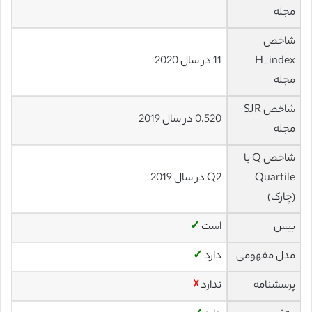
مجله
شاخص
H_index
11 در سال 2020
مجله
شاخص SJR
0.520 در سال 2019
مجله
شاخص Q یا
Quartile
Q2 در سال 2019
(چارک)
بیس
است
✓
مدل مفهومی
دارد
✓
پرسشنامه
ندارد
☓