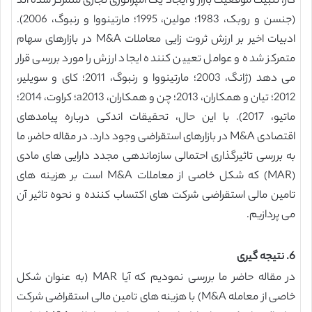
کار، تثبیت موقعیت بازار و ایجاد یک امپراتوری تجاری متمرکز شده اند
(جنسن و روبک، 1983؛ مولین، 1995؛ مارتینووا و رنبوگ، 2006).
ادبیات اخیر بر ارزش ثروت زایی معاملات M&A در بازارهای سهام
متمرکز شده و عوامل تعیین کننده ایجاد ارزش را مورد بررسی قرار
می دهد (ژانگ، 2003؛ مارتینووا و رنبوگ، 2011؛ کای و سویلیر،
2012؛ تیان و همکاران، 2013؛ چن و همکاران، a2013؛ کراوت، 2014؛
ماتیو، 2017). با این حال، تحقیقات اندکی درباره پیامدهای
اقتصادی M&A در بازارهای استقراضی وجود دارد. در مقاله حاضر، ما
به بررسی تاثیرگذاری احتمالی سازماندهی مجدد دارایی های مادی
(MAR) که شکل خاصی از معاملات M&A است بر هزینه های
تامین مالی استقراضی شرکت های اکتساب کننده و نحوه تاثیر آن
می پردازیم.
6. نتیجه گیری
در مقاله حاضر ما بررسی نمودیم که آیا MAR (به عنوان شکل
خاصی از معامله M&A) با هزینه های تامین مالی استقراضی شرکت