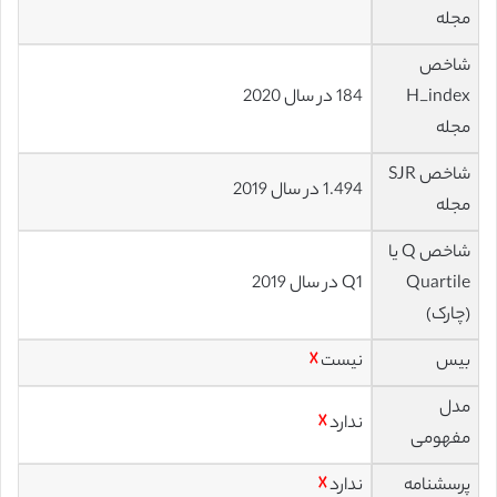
مجله
شاخص
H_index
184 در سال 2020
مجله
شاخص SJR
1.494 در سال 2019
مجله
شاخص Q یا
Quartile
Q1 در سال 2019
(چارک)
بیس
نیست
☓
مدل
ندارد
☓
مفهومی
پرسشنامه
ندارد
☓