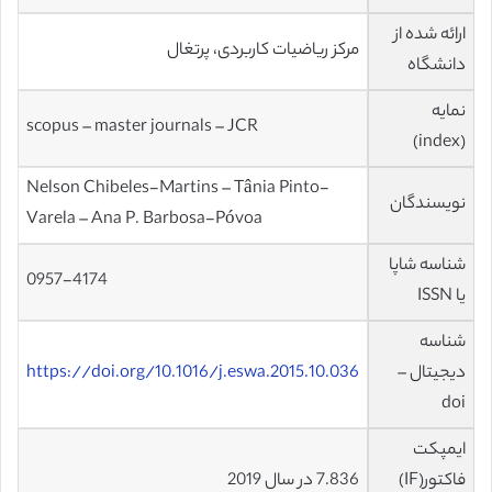
ارائه شده از
مرکز ریاضیات کاربردی، پرتغال
دانشگاه
نمایه
scopus – master journals – JCR
(index)
Nelson Chibeles-Martins – Tânia Pinto-
نویسندگان
Varela – Ana P. Barbosa-Póvoa
شناسه شاپا
0957-4174
یا ISSN
شناسه
دیجیتال –
https://doi.org/10.1016/j.eswa.2015.10.036
doi
ایمپکت
فاکتور(IF)
7.836 در سال 2019