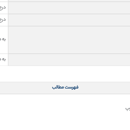
درج
درج
به 
به 
فهرست مطالب
وپ