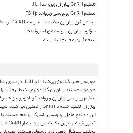
تنظیم GnRH بیان ژن زیرواحد β LH
تنظیم GnRH رونویسی زیرواحد FSH β
میانجی گری بیان ژن تنظیم شده توسط GnRH، توسط استروئیدها و پپتیدهای جنسی
سرکوب بیان ژن با واسطه ی استروئیدها
نتیجه گیری و چشم انداز آینده
تنظیم رونویسی بیان ژن زیرواحد گونادوتروپین هیپوف
کنترل 