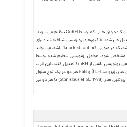
فاکتورهای رونویسی که بیان ژن گنادوتروپین را کنترل می کنند، می توانند به دو دسته تقسیم شوند: آن هایی که بیان پایه را هدایت کرده و آن هایی که توسط GnRH تنظیم می شوند.
ل دو طرفه کنترل بیان ژن گنادوتروپین فرض می شود که بیان ژن پایه ی اختصاصی گنادوتروپ بیشتر توسط GnRH تعدیل می شود. فاکتورهای رونویسی شناخته شده برای
بیان پایه ژن، تفکیک نوع سلول گونادوتروپین را مشخص نمی کند. ممکن است که هیچ فاکتور تکی رونویسی وجود نداشته باشد، که در صورتی که ‘knocked-out’ باشد، می تواند
ورها مشخص شود. عوامل رونویسی تنظیم شده توسط
استروئیدها یا پپتیدهای جنسی نیز می توانند بیان ژن زیرواحد گونادوتروپین را از طریق آنتاگونیسم یا احتمالا تقویت اثرات عوامل رونویسی ناشی از GnRH تعدیل کنند. این اثرات
فاکتورهای رونویسی همگی به فعال شدن افتراقی یا تداخل مسیرهای سیگنال دهی داخل سلولی بستگی دارند. از آنجا که ژن های زیرواحد β LH و FSB هر دو در یک نوع سلول
یکسان بیان شده و هر دو توسط GnRH تنظیم می شوند، تعداد گیرنده های GnRH (Kaiser et al., 1995) و سپس اتصال آن به پروتئین های G (Stanislaus et al., 1998) هر دو می