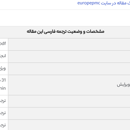
قاله در سایت europepmc
مشخصات و وضعیت ترجمه فارسی این مقاله
pdf و ورد تایپ شده با قابلیت وی
انجا
ویژه
ویرایش
nin
ترج
ترج
ترج