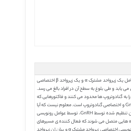
هورمون های گنادوتروپیک، LH و FSH، در سلول های گنادوتروپ در هیپوفیز قدامي سنتز شده و از آن ها آزاد می-شوند و شامل یک زیرواحد مشترک α و یک زیرواحد β اختصاصی
ژن گونادوتروپیک طی جنین زایی، مستقل از تحریک GnRH فعال شده و با افزایش خروجی GnRH افزایش می یابد و طی بلوغ به سطح آن در افراد بالغ می رسد.
ا به گنادوتروپ ها محدود می کنند و فاکتورهایی که
بیان ژن تنظیم شده با GnRH را تعدیل می کنند. سینرژیسم بین این دو نوع فاکتور، تضمین کننده ی بیان ژن تنظیم شده با GnRH و اختصاصی گنادوتروپ است. معلوم نیست که آیا
این دو نوع عامل رونویسی ناسازگار با هم هستند یا اینکه عملکرد آن ها با هم همپوشانی دارد. بیان ژن زیرواحد گونادوتروپین تنظیم شده توسط GnRH، توسط عوامل رونویسی
این موارد به گیرنده هایی متصل می شوند که فعال کننده ی مسیرهای
مختلف سیگنال دهی درون سلولی هستند. همچنان باید مشخص شود که این مسیرهای سیگنال دهی چگونه در فعالسازی رونویسی اختصاصی زیرواحد مشترک α و بیان ژن زیرواحد