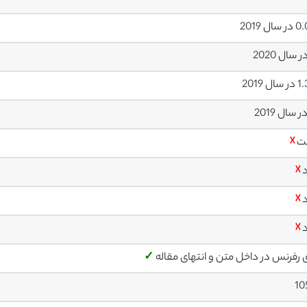
ال 2019
ل 2019
ت
☓
د
☓
د
☓
د
☓
ی رفرنس در داخل متن و انتهای مقاله
✓
10