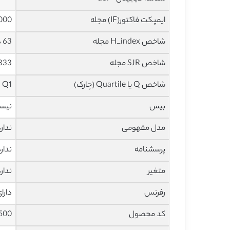
ایمپکت فاکتور(IF) مجله
0.000 در س
شاخص H_index مجله
63 در سال 2020
شاخص SJR مجله
1.333 در سا
شاخص Q یا Quartile (چارک)
Q1 در سال 2019
بیس
نیس
مدل مفهومی
ندار
پرسشنامه
ندار
متغیر
ندار
رفرنس
دارا
کد محصول
500