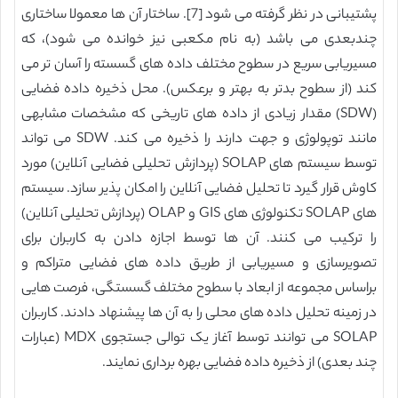
پشتیبانی در نظر گرفته می شود [7]. ساختار آن ها معمولا ساختاری
چندبعدی می باشد (به نام مکعبی نیز خوانده می شود)، که
مسیریابی سریع در سطوح مختلف داده های گسسته را آسان تر می
کند (از سطوح بدتر به بهتر و برعکس). محل ذخیره داده فضایی
(SDW) مقدار زیادی از داده های تاریخی که مشخصات مشابهی
مانند توپولوژی و جهت دارند را ذخیره می کند. SDW می تواند
توسط سیستم های SOLAP (پردازش تحلیلی فضایی آنلاین) مورد
کاوش قرار گیرد تا تحلیل فضایی آنلاین را امکان پذیر سازد. سیستم
های SOLAP تکنولوژی های GIS و OLAP (پردازش تحلیلی آنلاین)
را ترکیب می کنند. آن ها توسط اجازه دادن به کاربران برای
تصویرسازی و مسیریابی از طریق داده های فضایی متراکم و
براساس مجموعه از ابعاد با سطوح مختلف گسستگی، فرصت هایی
در زمینه تحلیل داده های محلی را به آن ها پیشنهاد دادند. کاربران
SOLAP می توانند توسط آغاز یک توالی جستجوی MDX (عبارات
چند بعدی) از ذخیره داده فضایی بهره برداری نمایند.