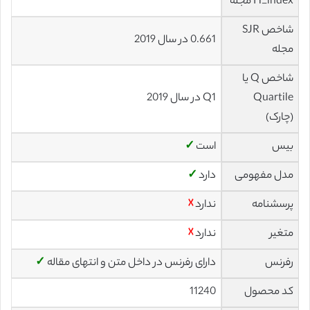
H_index مجله
شاخص SJR
0.661 در سال 2019
مجله
شاخص Q یا
Quartile
Q1 در سال 2019
(چارک)
بیس
است
✓
مدل مفهومی
دارد
✓
پرسشنامه
ندارد
☓
متغیر
ندارد
☓
رفرنس
دارای رفرنس در داخل متن و انتهای مقاله
✓
کد محصول
11240