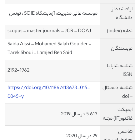
ارائه شده از
موسسه عالی مدیریت، آزمایشگاه SOIE ، تونس
دانشگاه
نمایه (index)
scopus – master journals – JCR – DOAJ
Saida Aissi – Mohamed Salah Gouider –
نویسندگان
Tarek Sboui – Lamjed Ben Said
شناسه شاپا یا
2192-1962
ISSN
شناسه دیجیتال
https://doi.org/10.1186/s13673-015-
0045-y
– doi
ایمپکت
5.613 در سال 2019
فاکتور(IF) مجله
شاخص
29 در سال 2020