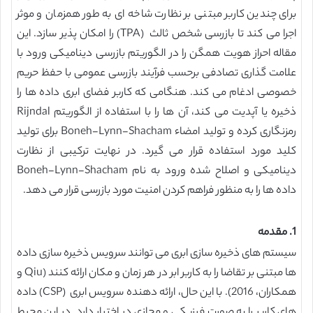
برای چندین کاربر مبتنی بر نظارت شاخه ای به طور همزمان و موثر
اجرا می کند تا بازرسی شخص ثالث (TPA) را امکان پذیر سازد. این
مقاله احراز هویت همگن را در الگوریتم بازرسی دینامیکی ورود با
علامت گذاری تصادفی برحسب فرآیند بازرسی عمومی با حفظ حریم
خصوصی ادغام می کند. هنگامی که کاربر فضای ابری داده ها را
ذخیره یا آپدیت می کند، آن ها را با استفاده از الگوریتم Rijndal
رمزنگاری کرده و تولید امضاء Boneh-Lynn-Shacham برای تولید
کلید مورد استفاده قرار می گیرد. در نهایت ترکیبی از نظارت
دینامیکی و اصلاح شده ورود به نام Boneh-Lynn-Shacham
داده ها را به منظور فراهم کردن امنیت مورد بازرسی قرار می دهد.
1. مقدمه
سیستم های ذخیره سازی ابری می توانند سرویس ذخیره سازی داده
ها مبتنی بر تقاضا را به کاربر ابر در هر زمان و مکان ارائه کنند (Qiu و
همکاران، 2016). با این حال، ارائه دهنده سرویس ابری (CSP) داده
های کاربر را به صورت فیزیکی و مجازی در اختیار دارد. در این محیط