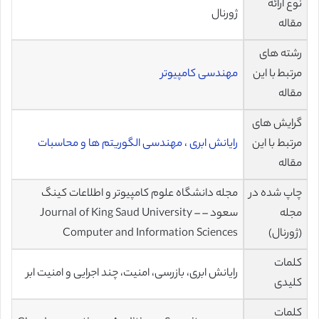
نوع ارائه
ژورنال
مقاله
رشته های
مرتبط با این
مهندسی کامپیوتر
مقاله
گرایش های
مرتبط با این
رایانش ابری
،
مهندسی الگوریتم ها و محاسبات
مقاله
چاپ شده در
مجله دانشگاه علوم کامپیوتر و اطلاعات کینگ
مجله
سعود – Journal of King Saud University –
(ژورنال)
Computer and Information Sciences
کلمات
رایانش ابری، بازرسی، امنیت، چند اجرایی و امنیت ابر
کلیدی
کلمات