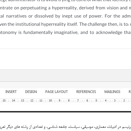
lege administrator is to avoid trying to control what that identity 
centrate on perpetuating a hyperreality, derived from vision and
ocal narratives or dissolved by inept use of power. For the ad
ven the institutional hyperreality itself. The challenge then, is t
tonomy is fundamentally imaginative, and to acknowledge that 