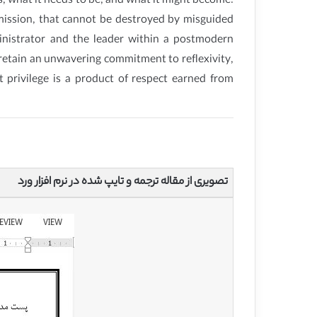
is, what it needs to be, and what it might become.
 mission, that cannot be destroyed by misguided
ministrator and the leader within a postmodern
o: retain an unwavering commitment to reflexivity,
privilege is a product of respect earned from
تصویری از مقاله ترجمه و تایپ شده در نرم افزار ورد