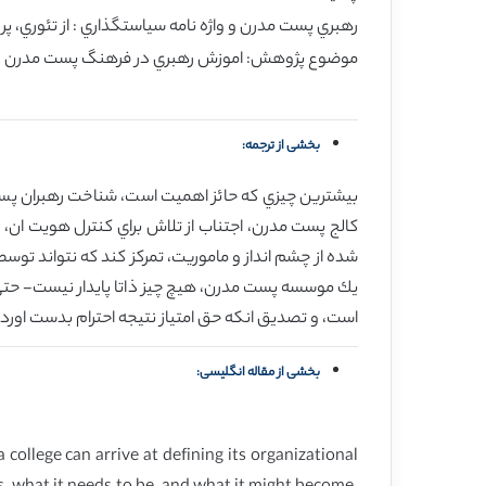
رهبري پست مدرن و واژه نامه سياستگذاري : از تئوري، پ
موضوع پژوهش: اموزش رهبري در فرهنگ پست مدرن
بخشی از ترجمه:
بيشترين چيزي كه حائز اهميت است، شناخت رهبران پست
كالج پست مدرن، اجتناب از تلاش براي كنترل هويت ان،
شده از چشم انداز و ماموريت، تمركز كند كه نتواند توسط
يك موسسه پست مدرن، هيچ چيز ذاتا پايدار نيست- حتي 
است، و تصديق انكه حق امتياز نتيجه احترام بدست اورد
بخشی از مقاله انگلیسی:
ollege can arrive at defining its organizational