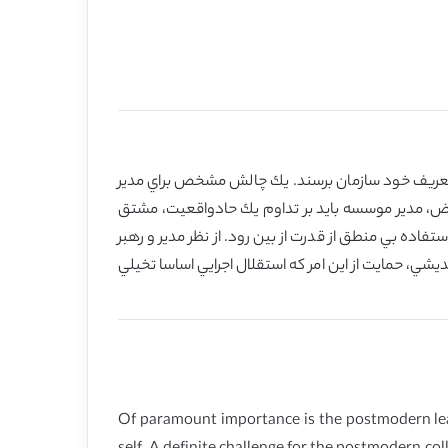
 تعريف خود سازمان برسند. يك چالش مشخص براي مدير
عوض، مدير موسسه بايد بر تداوم يك حادواقعيت، مشتق
فاده بي منطق از قدرت از بين رود. از نظر مدير و رهبر
، حمايت از اين امر كه استقلال اجرايي اساسا تخيلي
Of paramount importance is the postmodern leade