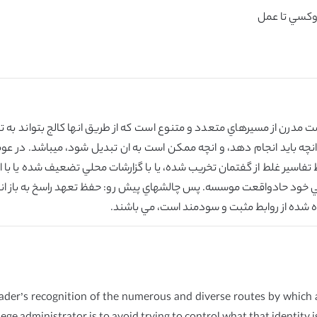
روكسي تا عمل
 مدرن از مسيرهاي متعدد و متنوع است كه از طريق انها كالج بتواند به
 انچه بايد انجام دهد، و انچه ممكن است به ان تبديل شود، ميباشد. در 
 تفاسير غلط از گفتمان تخريب شده، يا با گزارشات محلي تضعيف شده يا با است
خود حادواقعت موسسه. پس چالشهاي پيش رو: حفظ تعهد راسخ به باز انديشي
ه شده از روابط مثبت و سودمند است، مي باشند.
r’s recognition of the numerous and diverse routes by which a c