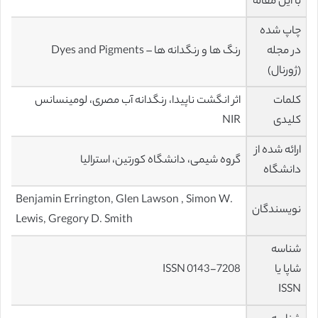
با این مقاله
چاپ شده
در مجله
رنگ ها و رنگدانه ها – Dyes and Pigments
(ژورنال)
کلمات
اثر انگشت ناپیدا، رنگدانه آب مصری، لومینسانس
کلیدی
NIR
ارائه شده از
گروه شیمی، دانشگاه کورتین، استرالیا
دانشگاه
Benjamin Errington, Glen Lawson , Simon W.
نویسندگان
Lewis, Gregory D. Smith
شناسه
شاپا یا
ISSN 0143-7208
ISSN