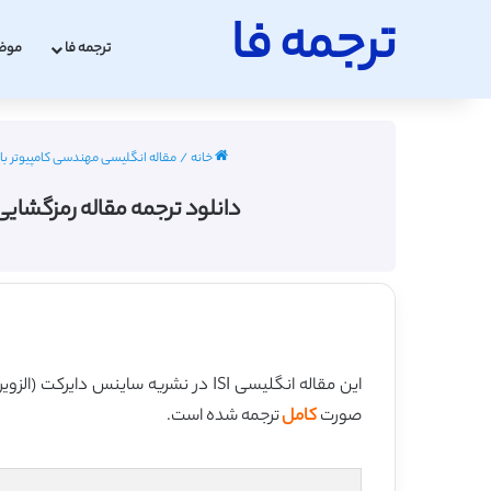
ترجمه فا
ترجمه فا
موض
خانه
/
مقاله انگلیسی مهندسی کامپیوتر با ترجمه فا
دانلود ترجمه مقاله رمزگشایی آشوبناک تصویر JPEG (ساینس دایرک
این مقاله انگلیسی ISI در نشریه ساینس دایرکت (الزویر) در 4 صفحه در سال 2014 منتشر شده و ترجمه آن 12 صفحه میباشد. کیفیت ترجمه این مقاله ویژه – طلایی
صورت
کامل
ترجمه شده است.