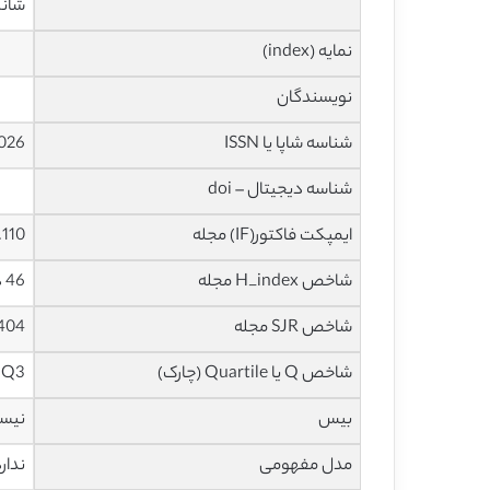
شانگ
نمایه (index)
نویسندگان
شناسه شاپا یا ISSN
026
شناسه دیجیتال – doi
ایمپکت فاکتور(IF) مجله
2.110 در سال
شاخص H_index مجله
46 در سال 2020
شاخص SJR مجله
0.404 در س
شاخص Q یا Quartile (چارک)
Q3 در سال 2019
بیس
نیس
مدل مفهومی
ندار