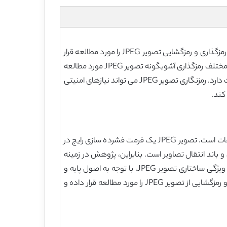
با توجه به اصول رمزنگاری تصاویر دیجیتال، یکپارچه سازی ویژگی های تصویر JPEG و استفاده از دنباله آشوب گسسته، این مقاله رمزگذاری و رمزگشایی تصویر JPEG را مورد مطالعه قرار
داده، و روابط متقابل اثرات رمزگذاری و رمزگشایی را مقایسه کرده و مورد تجزیه و تحلیل قرار داده و امنیت آنها را از دو طرح رمزگذاری مختلف رمزگذاری آشوبگونه تصویر JPEG مورد مطالعه
قرار داده است. در یک واحد بلوک داده پایه 8 × 8 ، رمزنگاری و رمزگشایی تصویر نه تنها سریع می باشد، بلکه با فرمت JPEG مطابقت دارد. رمزنگاری تصویر JPEG می تواند نیازهای امنیتی
معیار اساسی برای تضمین امنیت اطلاعات الکترونیکی، رمزگذاری آنان است. رمزگذاری تصویر حوزه پژوهشی مهم در رمزگذاری اطلاعات است. تصویر JPEG یک فرمت فشرده سازی رایج در
باند انتقال تصاویر است. بنابراین، پژوهش در زمینه
رمزگذاری و رمزگشایی تصاویر JPEG دارای ارزش مهمی در تحقیقات نظری و کاربردهای عملی می باشد. بر اساس بررسی و تحلیل ویژگی ساختاری تصویر JPEG، با توجه به اصول پایه و
روش های رمزگذاری تصاویر دیجیتال، استفاده از مشخصه تصادفی دنباله آشوب، این مقاله یک روش موثر و عملی برای رمزگذاری و رمزگشایی از تصویر JPEG را مورد مطالعه قرار داده و