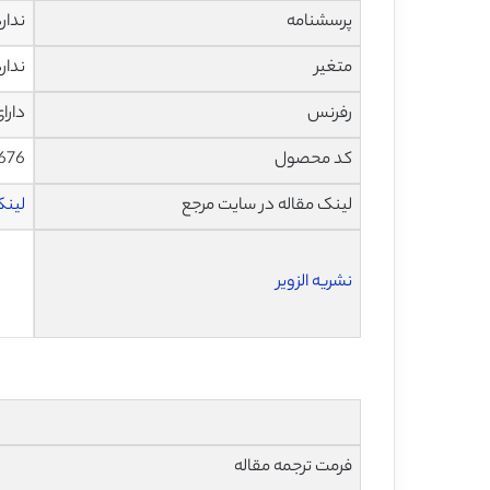
پرسشنامه
ندار
متغیر
ندار
رفرنس
دارا
کد محصول
676
لینک مقاله در سایت مرجع
لینک ا
نشریه الزویر
فرمت ترجمه مقاله