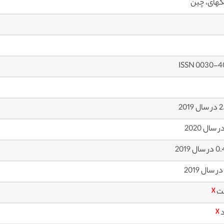
های، چین
ISSN 0030-4
 2019
ال 2019
ت
☓
د
☓