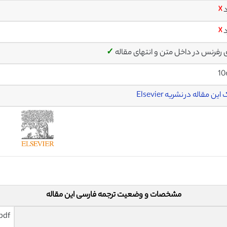
د
☓
د
☓
ی رفرنس در داخل متن و انتهای مقاله
✓
10
ین مقاله در نشریه Elsevier
مشخصات و وضعیت ترجمه فارسی این مقاله
pdf و ورد تایپ شده با قابلیت وی