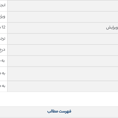
انجا
ویژه
ویرایش
12 صفحه با فونت 14 B Nazanin
ترج
درج
به 
به 
به 
فهرست مطالب