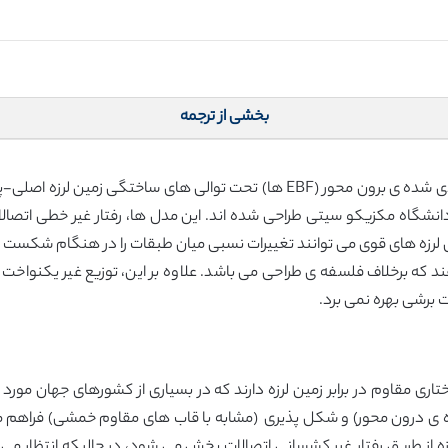
بخشی از ترجمه
هدف این مقاله بررسی پاسخ لرزه ای قاب های مهار بندی شده ی برون محور (EBF ها) ت
گاه مکزیکو سیتی طراحی شده اند. این مدل ها، رفتار غیر خطی اتصالا
س لرزه های قوی می توانند تغییرات نسبی میان طبقات را در هنگام شکست 
 که برخلاف فلسفه ی طراحی می باشد. علاوه بر این، توزیع غیر یکنواخت ان
ت برشی بهره نمی برد.
ی برون محور (EBF)، سیستم ساختاری مقاوم در برابر زمین لرزه دارند که در بسیاری از کشورهای
ه ی درون محور) و شکل پذیری (مشابه با قاب های مقاوم خمشی) فراهم می
زه از طریق رفتار غیر کشسانی اتصالات پخش می شود، در حالیکه انتظار می ر