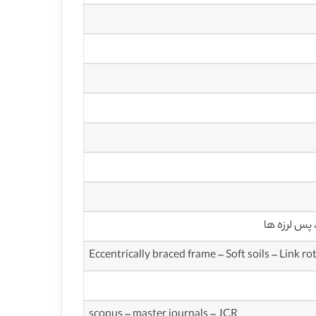
 پس لرزه ها
Eccentrically braced frame – Soft soils – Link r
scopus – master journals – JCR