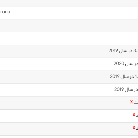
orona
ل 2019
 2019
ت
☓
د
☓
د
☓