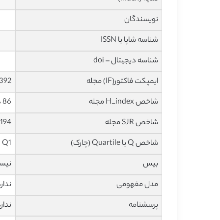
نویسندگان
شناسه شاپا یا ISSN
شناسه دیجیتال – doi
ایمپکت فاکتور(IF) مجله
3.392 در سا
شاخص H_index مجله
86 در سال 2020
شاخص SJR مجله
1.194 در سال
شاخص Q یا Quartile (چارک)
Q1 در سال 2019
بیس
نیس
مدل مفهومی
ندار
پرسشنامه
ندار