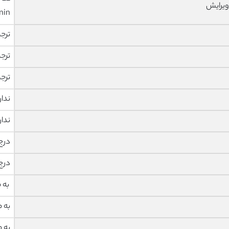
ویرایش
nin
ترج
ترج
ترج
ندار
ندار
درج
درج
به 
به 
به 