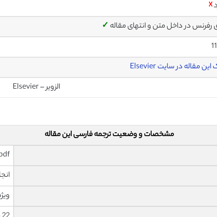
د
☓
ی رفرنس در داخل متن و انتهای مقاله
✓
1
این مقاله در سایت Elsevier
الزویر – Elsevier
مشخصات و وضعیت ترجمه فارسی این مقاله
pdf و ورد تایپ شده با قابلیت وی
انجا
ویژه