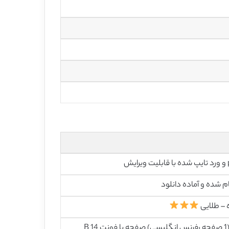
رایش
م شده و آماده دانلود
 – طلایی
22 (1 صفحه رفرنس انگلیسی) صفحه با فونت 14 B