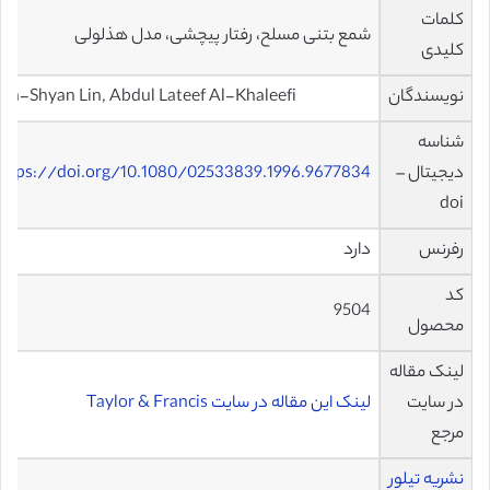
کلمات
شمع بتنی مسلح، رفتار پیچشی، مدل هذلولی
کلیدی
نویسندگان
an-Shyan Lin, Abdul Lateef Al-Khaleefi
شناسه
دیجیتال –
https://doi.org/10.1080/02533839.1996.9677834
doi
رفرنس
دارد
کد
9504
محصول
لینک مقاله
در سایت
لینک این مقاله در سایت Taylor & Francis
مرجع
نشریه تیلور