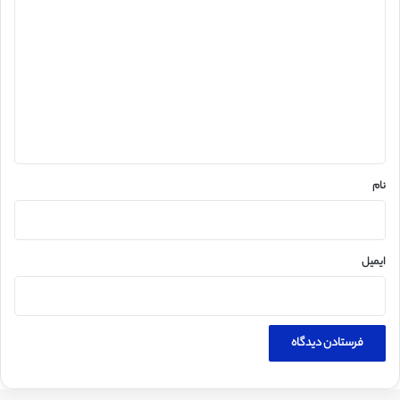
ی
د
گ
ا
ه
*
نام
ایمیل