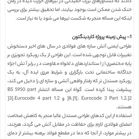
دادند که گشتاورهای بزرگ خمیدگی در تیرهای حرارت دیده در زمان
خنک شدن ممکن است بوجود بیایند، اما تحقیق بیشتر برای بررسی
اینکه این مساله منجر به شکست تیرها می شود یا نه نیاز است.
1- پیش زمینه پروژه کاردینگتون
طراحی ایمنی آتش سازه های فولادی در سال های اخیر دستخوش
تغییرات قابل توجهی شده است. این طراحی از یک رویکرد تجویزی بر
پایه مختصری از استانداردهای دلخواه مقاومت در برابر آتش اجزاء
جداگانه ساختمانی تحت بارگزاری و شرایط مرزی ایده آل، به یک
رویکرد مستدل تر که رفتار واقعی آتشی و سازه ای را دخیل می کند،
پیشرفت پیدا کرده است. گواه این مساله انتشار BS 5950 part
8،]1[، Eurocode 3 Part 1.2،]2[ و Eurocode 4 part 1.2،]3[
هستند.
استفاده از این کدهای طراحی مستدل غالبا منجر به کاهش ضخامت
اعضای فولادی لازم برای حفاظت در مقابل آتش می گردد، هرچند،
در بیشتر موارد، از آنجا که دما در مقطع فولاد برهنه بیشتر از دمای