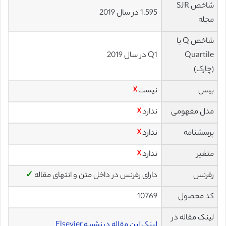
شاخص SJR
1.595 در سال 2019
مجله
شاخص Q یا
Quartile
Q1 در سال 2019
(چارک)
بیس
نیست
☓
مدل مفهومی
ندارد
☓
پرسشنامه
ندارد
☓
متغیر
ندارد
☓
رفرنس
دارای رفرنس در داخل متن و انتهای مقاله
✓
کد محصول
10769
لینک مقاله در
لینک این مقاله در نشریه Elsevier