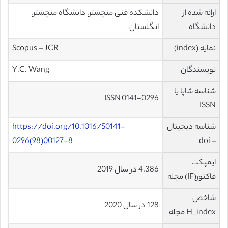
ارائه شده از
دانشکده فنی منچستر، دانشگاه منچستر،
دانشگاه
انگلستان
نمایه (index)
Scopus – JCR
نویسندگان
Y.C. Wang
شناسه شاپا یا
ISSN 0141-0296
ISSN
شناسه دیجیتال
https://doi.org/10.1016/S0141-
0296(98)00127-8
– doi
ایمپکت
4.386 در سال 2019
فاکتور(IF) مجله
شاخص
128 در سال 2020
H_index مجله