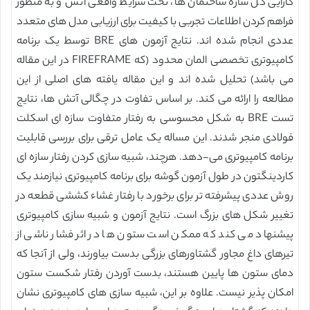
کارایی کل سازه ساختمان ها، تحت شرایط واقعی آتش و به منظور
فراهم کردن اطلاعات تجربی با کیفیت برای ارزیابی مدل های متعدد
عددی انجام شده اند. نتایج آزمون های BRE توسط یک برنامه
کامپیوتری تخصصی المان محدود (که FIREFRAME در این مقاله
می باشد) تحلیل شده اند و این مقاله یافته های اصلی از این
مطالعه را ارائه می کند. بر اساس تفاوت در چگالی آتش ها، نتایج
تست BRE به شکل محسوسی به رفتار متفاوت سازه ای اسکلت
فولادی منجر شدند. این مساله یک عامل ترقی برای بررسی قابلیت
برنامه کامپیوتری می-دهد. هرچند، شبیه سازی کردن رفتار سازه ای
کاردینگتون در طول آزمون گوشه برای برنامه کامپیوتری نیازمند یک
روش عددی پیشرفته تر برای برخورد با رفتار غشاء کششی قطعه در
تغییر شکل های بزرگ است. نتایج آزمون و شبیه سازی کامپیوتری
پیشنهاد می کند که ممکن است ستون ها در اثر فشار ناشی از
تیرهای داغ مجاور گشتاورهای بزرگی بدست بیاورند، ولی از آنجا که
دمای ستون ها پایین هستند، بدست آوردن رفتار شکست ستون
امکان پذیر نیست. علاوه بر این، شبیه سازی های کامپیوتری نشان