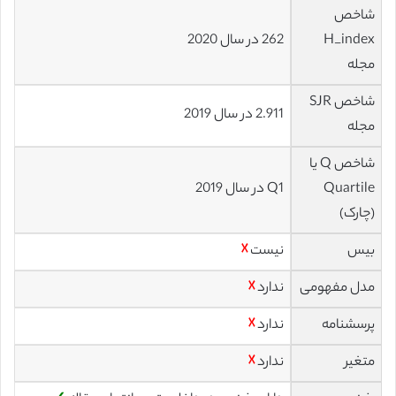
شاخص
H_index
262 در سال 2020
مجله
شاخص SJR
2.911 در سال 2019
مجله
شاخص Q یا
Quartile
Q1 در سال 2019
(چارک)
بیس
نیست
☓
مدل مفهومی
ندارد
☓
پرسشنامه
ندارد
☓
متغیر
ندارد
☓