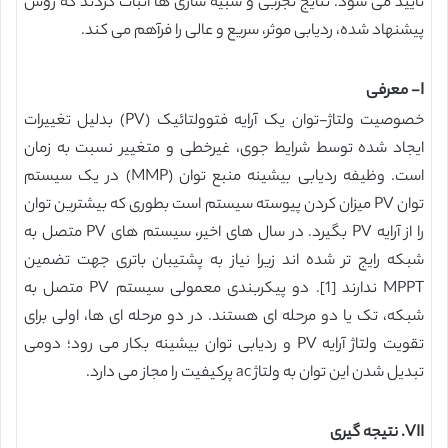
تایید می شود. نتایج تجربی و شبیه سازی ها اثبات کردند که روش
پیشنهاد شده، ردیابی موثر، سریع و عالی را فرآهم می کند.
I- معرفی
خصوصیت ولتاژ-توان یک آرایه فتوولتائیک (PV) بدلیل تغییرات
ایجاد شده توسط شرایط جوی، غیرخطی و متغییر نسبت به زمان
است. وظیفه ردیابی بیشینه منبع توان (MMP) در یک سیستم
توان PV میزان کردن پیوسته سیستم است بطوری که بیشترین توان
را از آرایه PV بگیرد. در سال های اخیر، سیستم های PV متصل به
شبکه رایج تر شده اند زیرا نیاز به پشتیبان باتری جهت تضمین
MPPT ندارند [1]. دو پیکربندی معمولی سیستم PV متصل به
شبکه، تک یا دو مرحله ای هستند. در دو مرحله ای ها، اولی برای
تقویت ولتاژ آرایه PV و ردیابی توان بیشینه بکار می رود؛ دومی
تبدیل شدن این توان به ولتاژ ac پرکیفیت را مجاز می دارد.
VII. نتیجه گیری