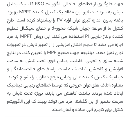
جهت جلوگیری از خطاهای احتمالی الگوریتم P&O کلاسیک بدلیل
تابش به سرعت متغیر، این مقاله یک کنترل کننده MPPT بهبود
یافته بدون اندازه گیری توان آرایه PV را پیشنهاد کرده است. طرح
کنترل ما از مولفه جریان شبکه محور-d و خطای سیگنال تنظیم
کننده ولتاژ خارجی PI استفاده می کند. این روش MPPT به فرد
اجازه می دهد تا سهم اختلال افزایشی را از تغییر تابش در تغییرات
توان تمیز دهد، درنتیجه جهت صحیح MPP را تعیین کند. در نتایج
شبیه سازی و تجربی، قابلیت ردیابی قوی تحت تابش به سرعت
افزایشی و کاهشی اثبات شده است. پاسخ های حالت-ماندگار و
دینامیک، کنترل کننده عالی ردیابی مرجع مطلوب را تشریح کردند.
بعلاوه، اتلاف های توان خروجی که توسط خطاهای ردیابی دینامیک
ایجاد شده بودند بشدت کاهش می یابند، بویژه تحت تابش به
سرعت متغیر. از این گذشته، فرد می تواند ببیند که این الگوریتم
کنترل برای کاربردِ آنی، ساده و آسان است.