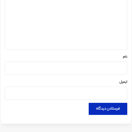
ی
د
گ
ا
ه
*
نام
ایمیل