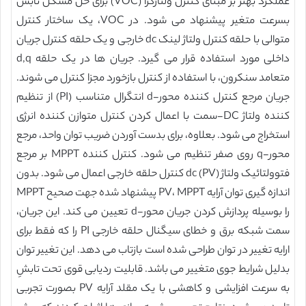
عملکرد بهتر بر مبنای کنترل ولتاژگرا (VOC) برای حل مشکل تابش
بسرعت متغیر پیشنهاد می شود. در VOC، یک ساختار کنترل
متوالی با حلقه کنترل ولتاژ لینک dc خارجی و یک حلقه کنترل جریان
داخلی مورد استفاده قرار می گیرد. جریان ها در یک حلقه d,q
متعامد سنکرون، با استفاده از کنترل بازخورد مجزا کنترل می شوند.
جریان مرجع کنترل کننده محور-d انتگرال متناسب (PI) از تنظیم
کننده ولتاژ DC-سمت با اعمال کردن کنترل متوازن کننده انرژی
استخراج می شود. بعلاوه، برای بدست آوردن ضریب توان واحد، مرجع
محور-q روی صفر تنظیم می شود. کنترل کننده MPPT بر مرجع
فتوولتائیک ولتاژ dc (PV) کنترل حلقه خارجی اعمال می شود. بدون
اندازه گیری توان آرایه PV، MPPT پیشنهاد شده جهت صحیح MPPT
را بوسیله پردازش کردن جریان محور-d تعیین می کند. این جریان،
سمت شبکه برق و خطای سیگنال حلقه خارجی PI را که فقط برای
ارایه تغییر در توان طراحی شده است بازتاب می دهد. این تغییر توان
بدلیل شرایط جوی متغییر می باشد. قابلیت ردیابی قوی تحت تابشِ
به سرعت افزایشی و کاهشی با یک مقلد آرایه PV بصورت تجربی