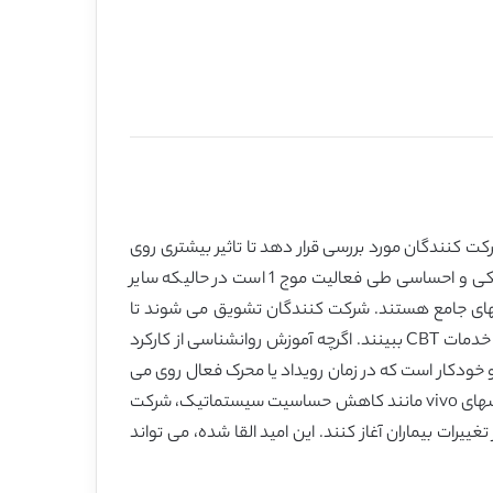
 کنندگان مورد بررسی قرار دهد تا تاثیر بیشتری روی
بیماران طی عملیات بالینی داشته باشد. مدلهای آینده CBTاحتمالاً مجذوب مداخلاتی می شود که هدف آنها واکنشهای فیزیولوژیکی و احساسی طی فعالیت موج 1 است در حالیکه سایر
دست آوردن این نوع از مدلهای جامع هستند. شرکت کنندگان تشویق می شوند تا
آموزشهای خاصی را برای تمرین تمرکز حواس، بازخورد زیستی یا بازخورد عصبی یا سایر شکلهای آگاهی از ناخودآگاه بدن در زمان ارائه خدمات CBT ببینند. اگرچه آموزش روانشناسی از کارکرد
 و خودکار است که در زمان رویداد یا محرک فعال روی می
دهد. با کمک به بیماران برای به سختی واکنش دادن در برابر یک سطح عدم هوشیار و خودکار در این لحظات با استفاده از چنین روشهای vivo مانند کاهش حساسیت سیستماتیک، شرکت
یرات بیماران آغاز کنند. این امید القا شده، می تواند