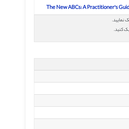
The New ABCs: A Practitioner’s Gu
یک کنید.