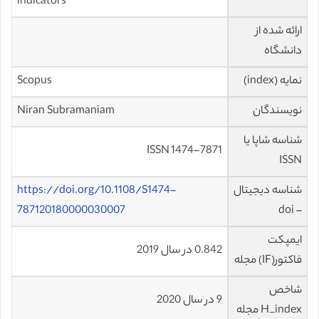
indicators
ارائه شده از
دانشگاه
نمایه (index)
Scopus
نویسندگان
Niran Subramaniam
شناسه شاپا یا
ISSN 1474-7871
ISSN
شناسه دیجیتال
https://doi.org/10.1108/S1474-
787120180000030007
– doi
ایمپکت
0.842 در سال 2019
فاکتور(IF) مجله
شاخص
9 در سال 2020
H_index مجله