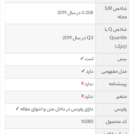
شاخص SJR
0.208 در سال 2019
مجله
شاخص Q یا
Quartile
Q3 در سال 2019
(چارک)
بیس
است
✓
مدل مفهومی
دارد
✓
پرسشنامه
ندارد
☓
متغیر
ندارد
☓
رفرنس
دارای رفرنس در داخل متن و انتهای مقاله
✓
کد محصول
10280