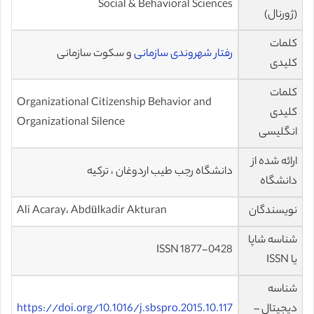
Social & Behavioral Sciences
(ژورنال)
کلمات
رفتار شهروندی سازمانی
و سکوت سازمانی
کلیدی
کلمات
Organizational Citizenship Behavior and
کلیدی
Organizational Silence
انگلیسی
ارائه شده از
دانشگاه رجب طیب اردوغان ، ترکیه
دانشگاه
نویسندگان
Ali Acaray، Abdülkadir Akturan
شناسه شاپا
ISSN 1877-0428
یا ISSN
شناسه
دیجیتال –
https://doi.org/10.1016/j.sbspro.2015.10.117