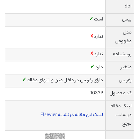
doi
بیس
است
✓
مدل
ندارد
☓
مفهومی
پرسشنامه
ندارد
☓
متغیر
دارد
✓
رفرنس
دارای رفرنس در داخل متن و انتهای مقاله
✓
کد محصول
10339
لینک مقاله
در سایت
لینک این مقاله در نشریه Elsevier
مرجع