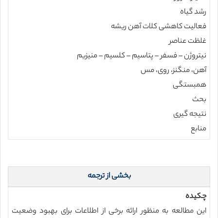
رشد گیاه
فعالیت کاهشی کلات آهن ریشه
غلظت عناصر
نیتروژن – فسفر – پتاسیم – کلسیم – منیزیم
آهن، منگنز، روی، مس
همبستگی
بحث
نتیجه گیری
منابع
بخشی از ترجمه
چکیده
این مطالعه به منظور ارائه برخی از اطلاعات برای بهبود وضعیت