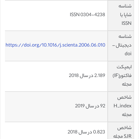
شناسه
شاپا یا
ISSN 0304-4238
ISSN
شناسه
دیجیتال –
https://doi.org/10.1016/j.scienta.2006.06.010
doi
ایمپکت
فاکتور(IF)
2.189 در سال 2018
مجله
شاخص
H_index
92 در سال 2019
مجله
شاخص
0.823 در سال 2018
SJR مجله