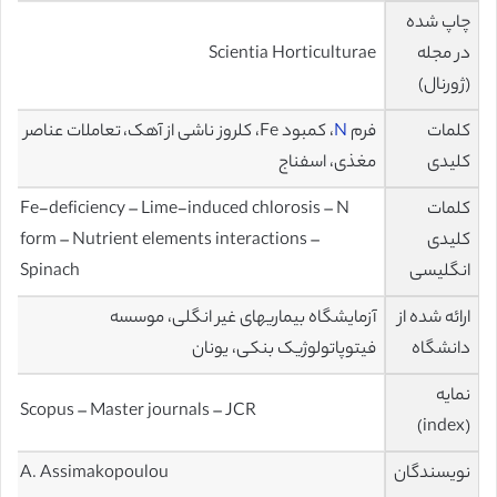
چاپ شده
در مجله
Scientia Horticulturae
(ژورنال)
کلمات
فرم
N
، كمبود Fe، کلروز ناشی از آهک، تعاملات عناصر
کلیدی
مغذی، اسفناج
کلمات
Fe-deficiency – Lime-induced chlorosis – N
کلیدی
form – Nutrient elements interactions –
انگلیسی
Spinach
ارائه شده از
آزمایشگاه بیماریهای غیر انگلی، موسسه
دانشگاه
فیتوپاتولوژیک بنکی، یونان
نمایه
Scopus – Master journals – JCR
(index)
نویسندگان
A. Assimakopoulou