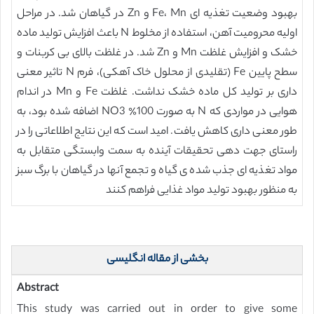
بهبود وضعیت تغذیه ای Fe، Mn و Zn در گیاهان شد. در مراحل
اولیه محرومیت آهن، استفاده از مخلوط N باعث افزایش تولید ماده
خشک و افزایش غلظت Mn و Zn شد. در غلظت بالای بی کربنات و
سطح پایین Fe (تقلیدی از محلول خاک آهکی)، فرم N تاثیر معنی
داری بر تولید کل ماده خشک نداشت. غلظت Fe و Mn در اندام
هوایی در مواردی که N به صورت 100٪ NO3 اضافه شده بود، به
طور معنی داری کاهش یافت. امید است که این نتایج اطلاعاتی را در
راستای جهت دهی تحقیقات آینده به سمت وابستگی متقابل به
مواد تغذیه ای جذب شده ی گیاه و تجمع آنها در گیاهان با برگ سبز
به منظور بهبود تولید مواد غذایی فراهم کنند
بخشی از مقاله انگلیسی
Abstract
This study was carried out in order to give some