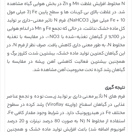
N مخلوط، افزایش غلظت Mn و Zn در بخش هوایی گیاه مشاهده
شد. در غلظت بالای بی کربنات ها و سطح پایین Fe (3 میلی مول
Fe + 10 میلی مول NaHCO3)، فرم N تاثیر معنی-داری بر تولید
کل ماده خشک نداشت، در حالی که تجمع Fe و Mn در اندام هوایی
در 100٪ از گیاهان تغذیه-شده با NO3-، در مقایسه با تغذیه
مخلوط N، به طور معنی داری کاهش یافت. صرف نظر از فرم N، در
این گیاهان کمترین تولید ماده خشک، بیشترین شدت کلروز برگ و
همچنین بیشترین فعالیت کاهشی آهن ریشه در مقایسه با
گیاهان رشد کرده تحت محرومیت آهن مشاهده شد.
نتیجه گیری
فرم های N تأثیر معنی داری بر تولید زیست توده و تجمع عناصر
غذایی در گیاهان اسفناج (واریته Viroflay) رشد کرده در سطوح
مختلف Fe در هیدروپونیک دارد. در شرایط وجود مقدار کافی Fe،
استفاده از مخلوط N (N به صورت 80 درصد نیترات و 20 درصد
آمونیوم اضافه شد) باعث افزایش تولید ماده خشک و همچنین