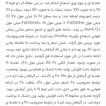
تغذیه ای و بهره وری اسفناج انجام شد. در این مقاله اثر دو فرم N
(N یا به صورت 100 درصد نیترات یا به صورت 80 درصد نیترات و 20
درصد آمونیوم اضافه شد) و سه سطح Fe (0 میلی مول Fe؛ 20
میلی مول FeEDDHA؛ 3 میلی مول FeEDDHA+ 10 میلی مول
NaHCO3) بر رشد، نشانه های کلروز و تجمع عناصر غذایی بخش
هوایی اسفناج (واریته Viroflay) رشدکرده در شرایط هیدروپونیک
مورد بررسی قرار گرفت. شش تيمار و سه برداشت (ه فاصله زمانی
حدود 20 روز بوده و تا زماني که گياهان به اندازه تجاري خود برسند
ادامه داشت) در کل مورد استفاده قرار گرفتند. نتایج نشان داد که
در صورت وجود مقدار کافی Fe (20 میلی مول Fe)، تغذیه N
مخلوط باعث افزایش تولید ماده خشک و همچنین بهبود وضعیت
تغذیه ای گیاهان از نظر Fe، Mn و Zn شد. در گیاهان رشد کرده در
شرایط محرومیت Fe (صفر میلی مول Fe)، غلظت Fe در اندام
هوایی به طور معنی داری تحت تاثیر فرم N تا پایان آزمایش نبود،
اگرچه تغذیه ی مخلوط N باعث افزایش تولید وزن خشک تا برداشت
دوم شد. در گیاهان رشد کرده در شرایط محرومیت Fe و با تغذیه ی