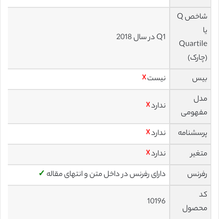
شاخص Q
یا
Q1 در سال 2018
Quartile
(چارک)
بیس
نیست
☓
مدل
ندارد
☓
مفهومی
پرسشنامه
ندارد
☓
متغیر
ندارد
☓
رفرنس
دارای رفرنس در داخل متن و انتهای مقاله
✓
کد
10196
محصول