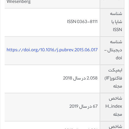
Wiesenberg
شناسه
شاپا یا
ISSN 0363-8111
ISSN
شناسه
دیجیتال –
https://doi.org/10.1016/j.pubrev.2015.06.017
doi
ایمپکت
فاکتور(IF)
2.058 در سال 2018
مجله
شاخص
H_index
67 در سال 2019
مجله
شاخص