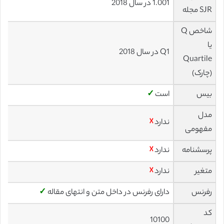
1.001 در سال 2018
SJR مجله
شاخص Q
یا
Q1 در سال 2018
Quartile
(چارک)
بیس
است
✓
مدل
ندارد
☓
مفهومی
پرسشنامه
ندارد
☓
متغیر
ندارد
☓
رفرنس
دارای رفرنس در داخل متن و انتهای مقاله
✓
کد
10100