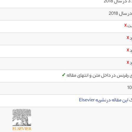
ل 2018
ت
☓
د
☓
د
☓
د
☓
ی رفرنس در داخل متن و انتهای مقاله
✓
10
این مقاله در نشریه Elsevier