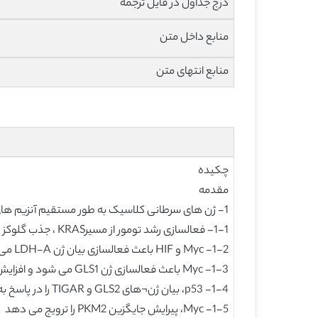
درج جداول در فایل ترجمه
منابع داخل متن
منابع انتهای متن
چکیده
مقدمه
1- ژن های سرطانی کلاسیک به طور مستقیم آنزیم های متابولیک را تنظیم می کنند
1-1- فعالسازی رشد تومور از مسیرKRAS ، جذب گلوکز و GLUT1 را افزایش می دهد-
1-2- Myc و HIF باعث فعالسازی بیان ژن LDH-A می شوند
1-3- Myc باعث فعالسازی ژن GLS1 می شود و افزایش glutaminolysis را حفظ می کند
1-4- p53، بیان ژن¬های GLS2 و TIGAR را در پاسخ به تنش¬های اکسیداتیو فعال می کند
1-5- Myc، پیرایش جایگزین PKM2 را ترویج می دهد