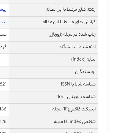
رشته های مرتبط با این مقاله
زیس
گرایش های مرتبط با این مقاله
ژنت
چاپ شده در مجله (ژورنال)
سمیناره
ارائه شده از دانشگاه
گروه
نمایه (index)
نویسندگان
شناسه شاپا یا ISSN
521
شناسه دیجیتال – doi
ایمپکت فاکتور(IF) مجله
5.136 در سا
شاخص H_index مجله
128 در سال 2019