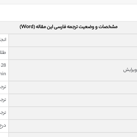
مشخصات و وضعیت ترجمه فارسی این مقاله (Word)
انجا
طلا
ویرایش
nin
ترج
ترج
ترج
درج