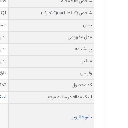
شاخص SJR مجله
3.139 در سا
شاخص Q یا Quartile (چارک)
Q1 در سال 2018
بیس
نیس
مدل مفهومی
ندار
پرسشنامه
ندار
متغیر
ندار
رفرنس
دارا
کد محصول
162
لینک مقاله در سایت مرجع
لینک 
نشریه الزویر