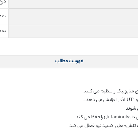
درج
به 
به 
فهرست مطالب