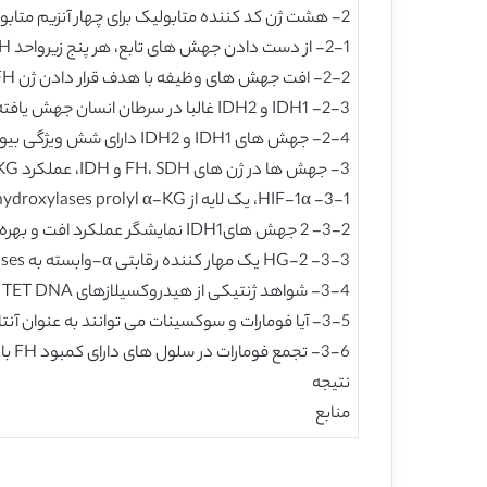
2- هشت ژن کد کننده متابولیک برای چهار آنزیم متابولیک در سرطان های انسانی جهش می یابند
2-1- از دست دادن جهش های تابع، هر پنج زیرواحد SDH را در سرطان هدف قرار می دهند و در یک الگوی متقابلاً منحصر به فرد رخ می دهد
2-2- افت جهش های وظیفه با هدف قرار دادن ژن FH در نوع متفاوتی از تومورها یافت می شوند
2-3- IDH1 و IDH2 غالبا در سرطان انسان جهش یافته می شوند
2-4- جهش های IDH1 و IDH2 دارای شش ویژگی بیوشیمیایی و بالینی منحصر به فرد است
3- جهش ها در ژن های FH، SDH و IDH، عملکرد α-KG و مهار dioxygenases وابسته به α-KG را مختل می کند
3-1- HIF-1α، یک لایه از hydroxylases prolyl α-KG-وابسته (PHDs)، در سلول های FH و SDH جهش یافته بالا
3-2- 2 جهش هایIDH1 نمایشگر عملکرد افت و بهره همزمان در تولید α- KG و 2-hydroxyglutarate (2-HG) است-
3-3- 2-HG یک مهار کننده رقابتی α-وابسته به KG dioxygenases که شامل هر دو هیستون و دی میتلاز DNA می شود
3-4- شواهد ژنتیکی از هیدروکسیلازهای TET DNA به عنوان یک هدف پاتولوژیک 2-HG پشتیبانی می نمایند
3-5- آیا فومارات و سوکسینات می توانند به عنوان آنتاگونیست α-KG برای تنظیم منفی دیگر dioxygenases وابسته به α-KG علاوه بر PHD نیز عمل کنند یا خیر؟
3-6- تجمع فومارات در سلول های دارای کمبود FH باعث succination نابجا از پروتئین های بسیار، از جمله تنظیم کننده های آنتی اکسیدان، KEAP1 می شود-
نتیجه
منابع