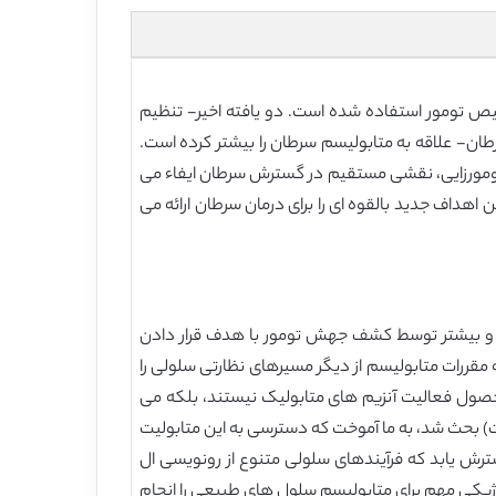
یص تومور استفاده شده است. دو یافته اخیر- تنظیم
ان- علاقه به متابولیسم سرطان را بیشتر کرده است.
ومورزایی، نقشی مستقیم در گسترش سرطان ایفاء می
هداف جدید بالقوه ای را برای درمان سرطان ارائه می
و بیشتر توسط کشف جهش تومور با هدف قرار دادن
مقررات متابولیسم از دیگر مسیرهای نظارتی سلولی را
حصول فعالیت آنزیم های متابولیک نیستند، بلکه می
. مطالعه سه انکومتابولیت ها فرضی که در بالا (2-HG، سوکسینات، و فومارات) بحث شد، به ما آموخت که دسترسی به این متابولیت
 فعالیت سلول می تواند فراتر از آنزیم های متابولیک به تعداد بالقوه زیادی از dioxygenases وابسته به α-KG گسترش یابد که فرآیندهای سلولی متنوع از رونویسی ال
لوژیکی مهم برای متابولیسم سلول های طبیعی را انجام