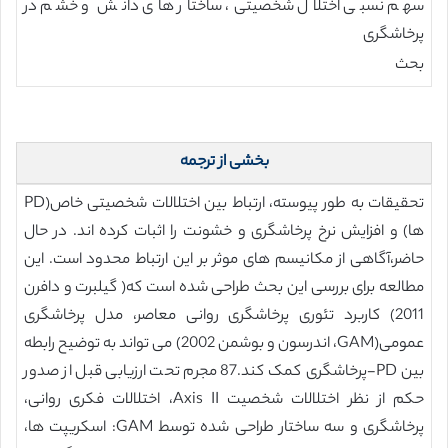
سهم نسبی اختلال شخصیتی، ساختار های دانش و خشم در
پرخاشگری
بحث
بخشی از ترجمه
تحقیقات به طور پیوسته، ارتباط بین اختلالات شخصیتی خاص(PD
ها) و افزایش نرخ پرخاشگری و خشونت را اثبات کرده اند. در حال
حاضر،آگاهی از مکانیسم های موثر بر این ارتباط محدود است. این
مطالعه برای بررسی این بحث طراحی شده است که( گیلبرت و دافرن
2011) کاربرد تئوری پرخاشگری روانی معاصر، مدل پرخاشگری
عمومی(GAM، اندرسون و بوشمن 2002) می تواند به توضیح رابطه
بین PD-پرخاشگری کمک کند.87 مجرم تحت ارزیابی قبل از صدور
حکم از نظر اختلالات شخصیت Axis II، اختلالات فکری روانی،
پرخاشگری و سه ساختار طراحی شده توسط GAM: اسکریپت ها،