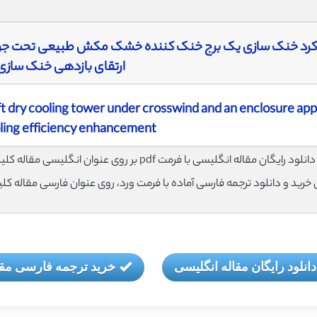
رد خنک سازی یک برج خنک کننده خشک مکش طبیعی تحت جری
ارتقای بازدهی خنک سازی
ft dry cooling tower under crosswind and an enclosure ap
ling efficiency enhancement
لود رایگان مقاله انگلیسی با فرمت pdf بر روی عنوان انگلیسی مقاله کلیک نمایید.
ی خرید و دانلود ترجمه فارسی آماده با فرمت ورد، روی عنوان فارسی مقاله کل
دانلود رایگان مقاله انگلیسی
خرید ترجمه فارسی مقا