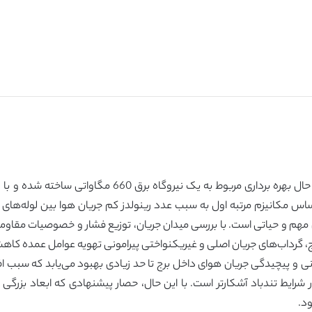
در این مقاله، یک مدلسازی CFD برای یک NDCCT در حال بهر
اس مکانیزم مرتبه اول به سبب عدد رینولدز کم جریان هوا بین لوله‌های 
، گرداب‌های جریان اصلی و غیریکنواختی پیرامونی تهویه عوامل عمده ک
امونی و پیچیدگی جریان هوای داخل برج تا حد زیادی بهبود می‌یابد که سبب 
د که این نتیجه در شرایط تندباد آشکارتر است. با این حال، حصار پیشنهادی که ابعاد
ود.