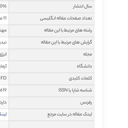
سال انتشار
016
تعداد صفحات مقاله انگلیسی
11 صفحه با فرمت pdf
رشته های مرتبط با این مقاله
مهن
گرایش های مرتبط با این مقاله
تبدی
مجله
انرژی کا
دانشگاه
آزمای
کلمات کلیدی
NDDCT، CFD، خنک سا
شناسه شاپا یا ISSN
619
رفرنس
دارد
لینک مقاله در سایت مرجع
لینک ا