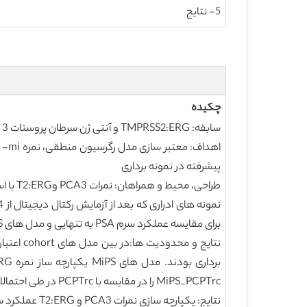
5- نتایج
چکیده
سابقه: TMPRSS2:ERG و آنتی ژن سرطان پروستات 3 pca3)) پیشرفته ترین نشانگرهای ردیابی اولیه سرطان پروستات مبتنی بر ادرار هستند.
پیشرفته در نمونه برداری
برای مقایسه عملکرد سرم PSA به تنهایی و مدل های MiPS مورد استفاده قرار گرفت. تجزیه و تحلیل منحنی تصمیم برای ارزیابی فواید بالینی استفاده شد.
MiPS_PCPTrc را در مقایسه با PCPTrc در طی احتمالات آستانه نشان داد.
نتایج: یکپارچه سازی نمرات PCA3 و T2:ERG عملکرد سرم PSA را برای پیش بینی pcaو pca پیشرفته در نمونه برداری بهبود می دهد.