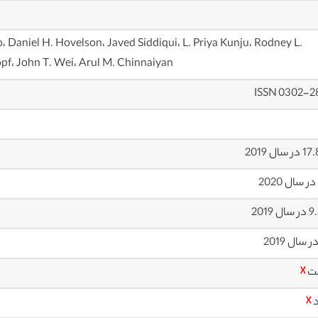
o، Daniel H. Hovelson، Javed Siddiqui، L. Priya Kunju، Rodney L.
pf، John T. Wei، Arul M. Chinnaiyan
ISSN 0302-2
سال 2019
ل 2019
ت
☓
د
☓