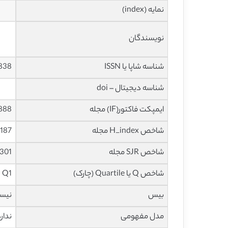
نمایه (index)
نویسندگان
شناسه شاپا یا ISSN
838
شناسه دیجیتال – doi
ایمپکت فاکتور(IF) مجله
17.888 در 
شاخص H_index مجله
187 در سال 2020
شاخص SJR مجله
9.301 در سا
شاخص Q یا Quartile (چارک)
Q1 در سال 2019
بیس
نیس
مدل مفهومی
ندار