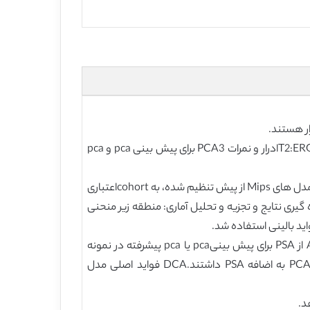
اهداف: معتبر سازی مدل رگرسیون منطقی، نمره mi- پروستات مصطلح (Mips) ، یکی سازی سرم آنتی ژن اختصاصی پروستات و T2:ERGادرار و نمرات PCA3 برای پیش بینی pca و pca
طراحی، محیط و همراهان: نمرات PCA3 وT2:ERG با استفاده از آزمایشات مرحله بالینی برای بسط رونویسی با واسطه تولید شدند. مدل های Mips از پیش تنظیم شده، به cohortاعتباری
به کارگرفته شدند. اندازه گیری نتایج و تجزیه و تحلیل آماری: منطقه زیر منحنی
نتایج و محدودیت ها:در بین مدل های cohort اعتباری دهنده ، مدل های یکپارچه سازی T2:ERG به طور معناداری دارای AUC از PSA برای پیش بینیpca یا pca پیشرفته در نمونه
برداری بودند. مدل های MiPS یکپارچه ساز نمره T2:ERG به طور معنا داری دارای AUC بیشتری از مدل های یکپارچه ساز PCA3 به اضافه PSA داشتند.DCA فواید اصلی مدل