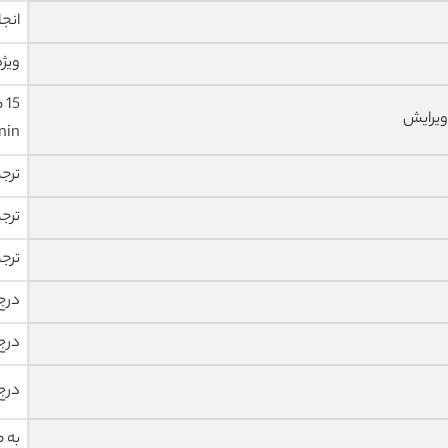
انجا
ویژه
ویرایش
nin
ترج
ترج
ترج
درج
درج
درج
به 