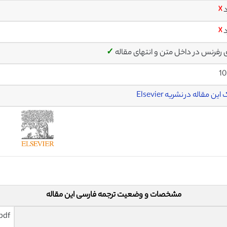
د
☓
د
☓
ی رفرنس در داخل متن و انتهای مقاله
✓
10
ین مقاله در نشریه Elsevier
مشخصات و وضعیت ترجمه فارسی این مقاله
pdf و ورد تایپ شده با قابلیت وی