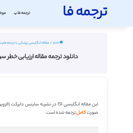
ترجمه فا
ترجمه فا
موض
خانه
/
مقاله انگلیسی پزشکی با ترجمه فارسی 2022 - 23
دانلود ترجمه مقاله ارزیابی خطر سرطان پروستات انفرادی با ERG (سای
این مقاله انگلیسی ISI در نشریه ساینس دایرکت (الزویر) در 9 صفحه در سال 2016 منتشر شده و ترجمه آن 15 صفحه میباشد. کیفیت ترجمه این مقاله ویژه – طلایی
صورت
کامل
ترجمه شده است.