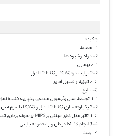
چکیده
1- مقدمه
2- مواد وشیوه ها
2-1 بیماران
2-2 تولید نمرهPCA3 وT2:ERG ادرار
2-3 تجزیه و تحلیل آماری
3- نتایج
3-1 توسعه مدل رگرسیون منطقی یکپارچه کننده نمرات PCA3 و T2:ERG ادرار
3-2 یکپارچه سازی T2:ERG ادرار و PCA3 با سرم آنتی ژن اختصاصی پروستات یا محاسبه گرهای خطر PCPT برای پیش بینی سرطان یا سرطان پیشرفته در نمونه برداری
3-3 تاثیر مدل های مبتنی بر MIPS بر نمونه برداری انحرافی و تشخیص سرطان پیشرفته به تاخیر افتاده
3-4 انجام MIPS در طی زیر مجموعه بالینی
4- بحث