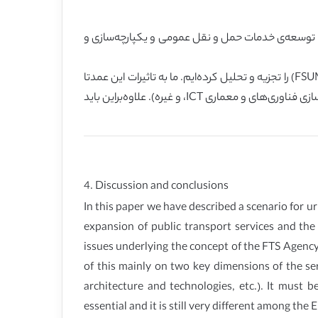
س می‌توانند نقشی اساسی را با توجه به توسعه‌ی خدمات حمل و نقل عمومی و یکپارچه‌سازی و
ما علی‌الخصوص برخی مساعل هسته‌ای زیربنای مفهوم نهاد FTS و تکامل آن در یک مرکز خدمت انعطاف‌پذیر و با کاربرد مشترک (FSUM) را تجزیه و تحلیل کرده‌ایم. ما به تاثیرات این عمدتا
در دو بعد کلیدی خدمت پرداخته‌ای: عملیات و فناوری (یعنی، نقش FTS، طرحواره‌های خدمت، عملیات TDC، مفهوم نهاد، توانمندسازی فناوری‌های و معماری ICT، و غیره). علاوه‌براین باید
4. Discussion and conclusions
In this paper we have described a scenario for 
expansion of public transport services and the
issues underlying the concept of the FTS Agency
of this mainly on two key dimensions of the se
architecture and technologies, etc.). It must 
essential and it is still very different among the