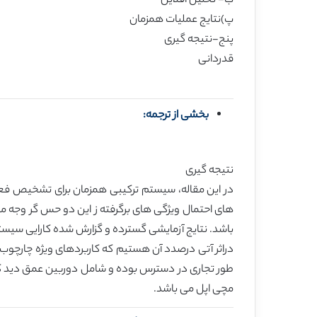
ب- تحلیل آفلاین
پ)نتایج عملیات همزمان
پنج-نتیجه گیری
قدردانی
بخشی از ترجمه:
نتیجه گیری
در این مقاله، سیستم ترکیبی همزمان برای تشخیص فع
های احتمال ویژگی های برگرفته ز این دو حس گر وجه 
باشد. نتایج آزمایشی گسترده و گزارش شده کارایی سیس
دراثر آتی درصدد آن هستیم که کاربردهای ویژه چارچوب 
طور تجاری در دسترس بوده و شامل دوربین عمق دید کی
مچی اپل می باشد.