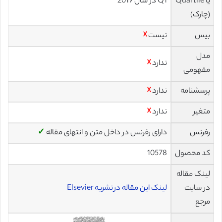
یا Quartile
Q1 در سال 2019
(چارک)
بیس
نیست
☓
مدل
ندارد
☓
مفهومی
پرسشنامه
ندارد
☓
متغیر
ندارد
☓
رفرنس
دارای رفرنس در داخل متن و انتهای مقاله
✓
کد محصول
10578
لینک مقاله
در سایت
لینک این مقاله در نشریه Elsevier
مرجع