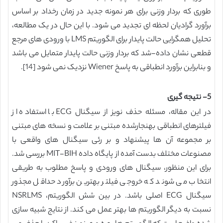
طوری که بردار وزنی برای هر نمونه جدید در زمان رخداد بر اساس
برآورد گرادیان لحظه ای تجدید می شود. با این حال در یک مطالعه،
تحلیل همگرایی حالت پایدار برای الگوریتم LMS با ورودی های مرجع
قطعی نشان داده-شد که بردار وزنی حالت پایدار متمایل می باشد
و بنابراین برآورد انطباقی به پاسخ Wiener نزدیک نمی شود [14].
5- نتیجه گیری
در این مقاله، مسئله حذف نویز از سیگنال ECG با استفاده از
فیلترهای انطباقی بهنجارشده مبتنی بر علامت و نسخه های مبتنی
بر مجموعه آن ها پیشنهاد و بر رئی سیگنال های واقعی با
مصنوعات مختلف بدست آمده از پایگاه داده MIT-BIH بررسی شد.
برای این منظور، سیگنال های ورودی و پاسخ مطلوب به طریقی
انتخاب می شوند که خروجی فیلتر بهترین برآورد حداقل مجذور
سیگنال ECG اصلی باشد. در بین شش الگوریتم، NSRLMS
نسبت به دیگر الگوریتم ها بهتر عمل می کند. از نتایج شبیه سازی