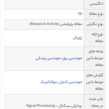
انگلیسی
نوع مقاله
ISI
نوع نگارش
مقاله پژوهشی (Research Article)
نوع ارائه
ژورنال
مقاله
رشته های
مرتبط با این
مهندسی برق
،
مهندسی پزشکی
مقاله
گرایش های
مرتبط با این
مهندسی کنترل
،
بیوالکتریک
مقاله
چاپ شده
در مجله
پردازش سیگنال – Signal Processing