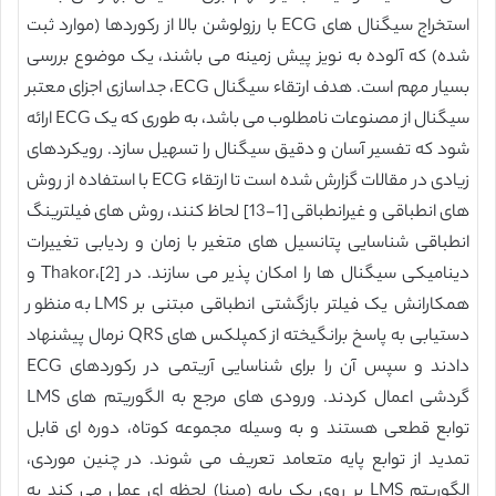
استخراج سیگنال های ECG با رزولوشن بالا از رکوردها (موارد ثبت
شده) که آلوده به نویز پیش زمینه می باشند، یک موضوع بررسی
بسیار مهم است. هدف ارتقاء سیگنال ECG، جداسازی اجزای معتبر
سیگنال از مصنوعات نامطلوب می باشد، به طوری که یک ECG ارائه
شود که تفسیر آسان و دقیق سیگنال را تسهیل سازد. رویکردهای
زیادی در مقالات گزارش شده است تا ارتقاء ECG با استفاده از روش
های انطباقی و غیرانطباقی [1-13] لحاظ کنند، روش های فیلترینگ
انطباقی شناسایی پتانسیل های متغیر با زمان و ردیابی تغییرات
دینامیکی سیگنال ها را امکان پذیر می سازند. در [2]،Thakor و
همکارانش یک فیلتر بازگشتی انطباقی مبتنی بر LMS به منظور
دستیابی به پاسخ برانگیخته از کمپلکس های QRS نرمال پیشنهاد
دادند و سپس آن را برای شناسایی آریتمی در رکوردهای ECG
گردشی اعمال کردند. ورودی های مرجع به الگوریتم های LMS
توابع قطعی هستند و به وسیله مجموعه کوتاه، دوره ای قابل
تمدید از توابع پایه متعامد تعریف می شوند. در چنین موردی،
الگوریتم LMS بر روی یک پایه (مبنا) لحظه ای عمل می کند به