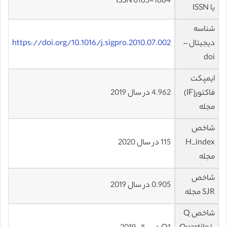
ISSN 0165-1684
یا ISSN
شناسه
دیجیتال –
https://doi.org/10.1016/j.sigpro.2010.07.002
doi
ایمپکت
فاکتور(IF)
4.962 در سال 2019
مجله
شاخص
H_index
115 در سال 2020
مجله
شاخص
0.905 در سال 2019
SJR مجله
شاخص Q