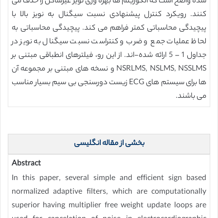
شده واضح است که الگوریتم ها بهره وری نویز غیرساکن را حذف می
کنند. رویکرد کنترل پیشنهادی نسبت سیگنال به نویز بالا با
پیچیدگی محاسباتی کمتر فراهم می کند. پیچیدگی محاسباتی به
لحاظ عملیات جمع و ضرب و کنتراست نسبت سیگنال به نویز در
جداول 1 – 5 ارائه شده-اند. از این رو، فیلترهای انطباقی مبتنی بر
NSRLMS, NSLMS, NSSLMS و نسخه های مبتنی بر مجموعه آن
ها برای سیستم های ECG زیست دورسنجی بی سیم بسیار مناسب
می باشند.
بخشی از مقاله انگلیسی
Abstract
In this paper, several simple and efficient sign based
normalized adaptive filters, which are computationally
superior having multiplier free weight update loops are