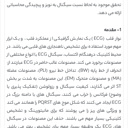
تحقق موجود به لحاظ نسبت سیگنال به نویز و پیچیدگی محاسباتی
ارائه می دهد.
1- مقدمه
نوار قلب (ECG) یک نمایش گرافیکی از عملکرد قلب، و یک ابزار
مهم مورد استفاده برای تشخیص ناهنجاری های قلبی می باشد. در
محیط کلینیک درهنگام اکتساب، سیگنال ECG با انواع مختلفی از
مصنوعات برخورد می کند. مصنوعات غالب حاضر در ECG عبارتند از:
انحراف از خط پایه (BW)، تداخل خط نیرو (PLI)، مصنوعات عضله
(MA) و مصنوعات متحرک (EM). این مصنوعات به شدت بر بخش
ST اثر می گذارند، کیفیت سیگنال و رزولوشن (تفکیک پذیری یا
وضوح) فرکانس را خراب می کنند، سیگنال های با دامنه بزرگ در
ECG ایجاد می کنند که شکل موج های PQRST را همانند می کند
و ویژگی های ریز را می پوشند که برای مانیتورینگ و تشخیص
کلینیکی بسیار مهم می باشند. حذف این مصنوعات در سیگنال
های ECG یک وظیفه بسیار مهم برای تشخیص بهتر می باشد.