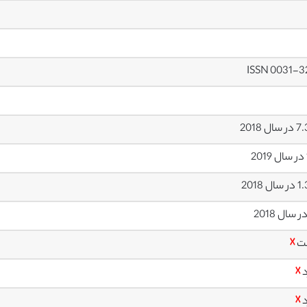
ISSN 0031-3
ل 2018
ل 2018
ت
☓
د
☓
د
☓