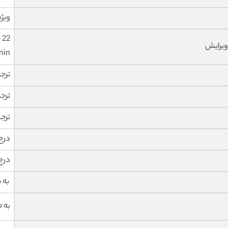
ویژه
ویرایش
nin
ترج
ترج
ترج
درج
درج
به 
به 