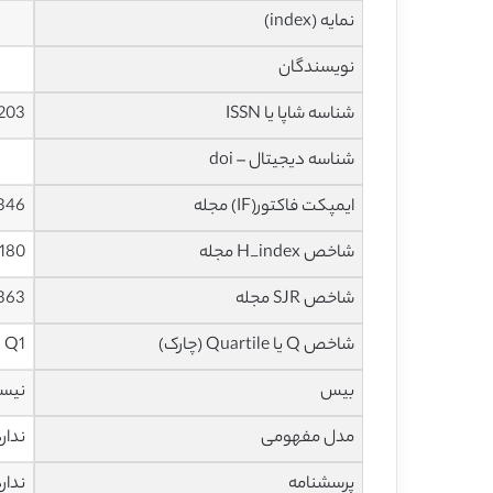
نمایه (index)
نویسندگان
شناسه شاپا یا ISSN
203
شناسه دیجیتال – doi
ایمپکت فاکتور(IF) مجله
7.346 در سا
شاخص H_index مجله
180 در سال 2019
شاخص SJR مجله
1.363 در سا
شاخص Q یا Quartile (چارک)
Q1 در سال 2018
بیس
نیس
مدل مفهومی
ندار
پرسشنامه
ندار