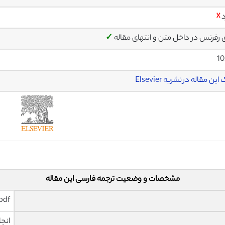
د
☓
ی رفرنس در داخل متن و انتهای مقاله
✓
10
ین مقاله در نشریه Elsevier
مشخصات و وضعیت ترجمه فارسی این مقاله
pdf و ورد تایپ شده با قابلیت وی
انجا