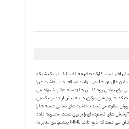
یمی دست یافته است که دلیل اصلی آن توسعه سریع شبکه های عصبی عمیق (DNN) در چند سال اخیر است. کارکردهای مختلف اتلاف در یک شبکه
ین حال، آن ها نمی توانند مساله تمایل حاشیه ای را
قلی برای تمامی زوج کلاس ها (دسته ها) پیشنهاد می
ن گسترش محدوده آن هایی است که به زوج های مرکزی دسته بیش از حد نزدیک می
ویژگی های عمیق را ارتقاء دهد. تابع MML همراه با توابع Softmax Loss و Centre Loss بر فرآیند آموزش نظارت می کنند تا حاشیه های تمامی دسته ها را
ما تابع MML را در پلتفورم Inception-ResNet-v1 پیاده سازی می کنیم و آزمایش های گسترده ای را بر روی هفت مجموعه داده
تشخیص چهره انجام می دهیم که شامل MegaFace، FaceScrub، LFW، SLLFW، YTF، IJB-B و IJB-C است. نتایج تجربی نشان می دهد که تابع اتلاف MML پیشنهادی منجر به