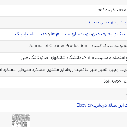
ریت
و
مهندسی صنایع
یک و زنجیره تامین
،
بهینه سازی سیستم ها
و
مدیریت استراتژیک
یدات پاک کننده – Journal of Cleaner Production
د و مدیریت Antai، دانشگاه شانگهای جیائو تانگ، چین
یت زنجیره تامین سبز، حاکمیت رابطه ای مشتری، عملکرد محیطی، عملکرد 
ISSN 0959-6
ین مقاله در نشریه Elsevier