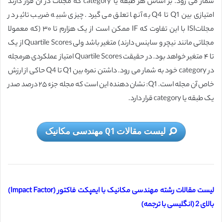
شمار می رود. بر اساس هر طبقه یا category که مجلات در آن قرار دارند
امتیازی بین Q1 تا Q4 به آنها تعلق می گیرد. چیزی شبیه ضریب تاثیر در
مجلاتISI با این تفاوت که IF ممکن است از یک هزارم تا ۳۰ (که معمولا
مجلاتی مانند نیچر و ساینس دارند) متغیر باشد ولی Quartile Scores از یک
تا ۴ متغیر خواهد بود. در حقیقت Quartile Scores امتیاز عملکردی هرمجله
در category خود به شمار می رود. داشتن نمره بین Q1 تا Q4 حاکی از ارزش
خاص آن مجله است. Q1: نشان دهنده اين است که مجله جزء ۲۵ درصد صدر
يک طبقه يا category قرار دارد.
لیست مقالات Q1 مهندسی مکانیک
لیست مقالات رشته مهندسی مکانیک با ایمپکت فاکتور (Impact Factor)
بالای 2 (انگلیسی با ترجمه)