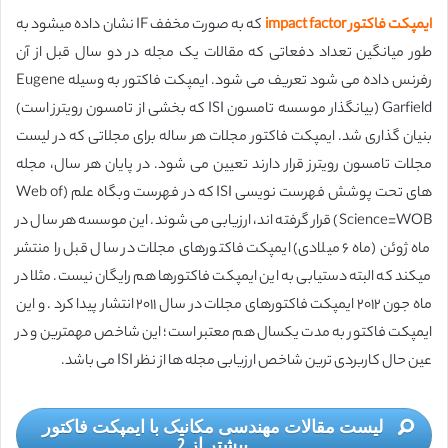
ایمپکت فاکتور impact factor
که به صورت مخفف IF نشان داده میشود به
طور میانگین تعداد دفعاتی که مقالات یک مجله در دو سال قبل از آن
رفرنس داده می شود تعریف می شود. ایمپکت فاکتور به وسیله Eugene
Garfield (بیانگذار موسسه تامسون ISI که بخشی از تامسون رویترز است)
بنیان گذاری شد. ایمپکت فاکتور مجلات هر ساله برای مجلاتی که در لیست
مجلات تامسون رویترز قرار دارند تعیین می شود. در پایان هر سال، مجله
های تحت پوشش فهرست نویسی ISI که در فهرست وبگاه علم (Web of
Science=WOB) قرار گرفته اند، ارزیابی می شوند. این موسسه هر سال در
ماه ژوئن (ماه ۶ میلادی) ایمپکت فاکتورهای مجلات در سال قبل را منتشر
میکند که البته دستیابی به این ایمپکت فاکتورها هم رایگان نیست. مثلا در
ماه جون ۲۰۱۲ ایمپکت فاکتورهای مجلات در سال ۲۰۱۱ انتشار پیدا کرد . و این
ایمپکت فاکتور به مدت یکسال هم معتبر است؛ این شاخص مهمترین و در
عین حال کاربردی ترین شاخص ارزیابی مجله ها از نظر ISI می باشد.
لیست مقالات مهندسی مکانیک با ایمپکت فاکتور
بیشتر از 2