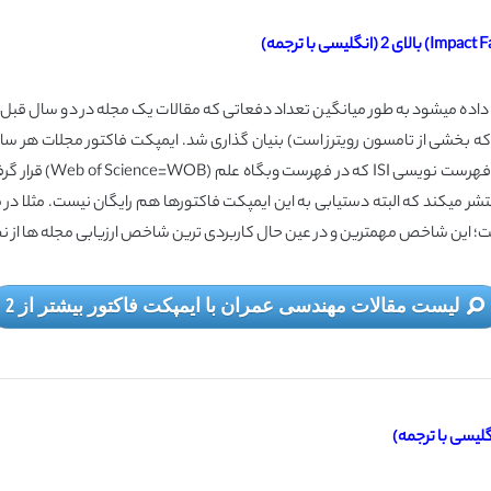
صورت مخفف IF نشان داده میشود به طور میانگین تعداد دفعاتی که مقالات یک مجله در دو 
ه وسیله Eugene Garfield (بیانگذار موسسه تامسون ISI که بخشی از تامسون رویترز است) بنیان گذاری شد. ایمپکت
تعیین می شود. در پایا
ین شاخص مهمترین و در عین حال کاربردی ترین شاخص ارزیابی مجله ها از نظر ISI می باش
لیست مقالات مهندسی عمران با ایمپکت فاکتور بیشتر از 2
یسی با ترجمه)