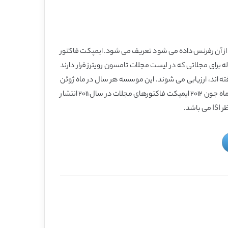
سال قبل از آن رفرنس داده می شود تعریف می شود. ایمپکت فاکتور
 فاکتور مجلات هر ساله برای مجلاتی که در لیست مجلات تامسون رویترز قرار دارند
ن هر سال، مجله های تحت پوشش فهرست نویسی ISI که در فهرست وبگاه علم (Web of Science=WOB) قرار گرفته اند، ارزیابی می شوند. این موسسه هر سال در ماه ژوئن
(ماه ۶ میلادی) ایمپکت فاکتورهای مجلات در سال قبل را منتشر میکند که البته دستیابی به این ایمپکت فاکتورها هم رایگان نیست. مثلا در ماه جون ۲۰۱۲ ایمپکت فاکتورهای مجلات در سال ۲۰۱۱ انتشار
د.