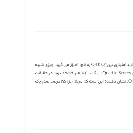
در حقیقت برای رتبه بندی مجلات اسکوپوس به شمار می رود. بر اساس هر طبقه یا category که مجلات در آن قرار دارند امتیازی بین Q1 تا Q4 به آنها تعلق می گیرد. چیزی شبیه
ضریب تاثیر در مجلاتISI با این تفاوت که IF ممکن است از یک هزارم تا ۳۰ (که معمولا مجلاتی مانند نیچر و ساینس دارند) متغیر باشد ولی Quartile Scores از یک تا ۴ متغیر خواهد بود. در حقیقت
Quartile Scores امتیاز عملکردی هرمجله در category خود به شمار می رود. داشتن نمره بین Q1 تا Q4 حاکی از ارزش خاص آن مجله است. Q1: نشان دهنده اين است که مجله جزء ۲۵ درصد صدر يک