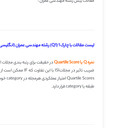
مقالات بیس رشته مهندسی عمران :
لیست مقالات با چارک 1 (Q1) رشته مهندسی عمران (انگلیسی با ترجمه)
نمره Q یا Quartile Score
طبقه يا category قرار دارد.