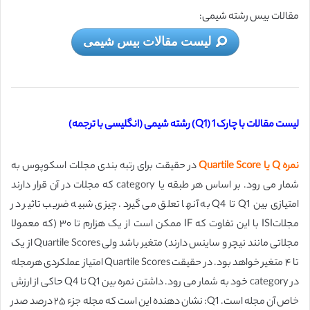
مقالات بیس رشته شیمی:
لیست مقالات بیس شیمی
لیست مقالات با چارک 1 (Q1) رشته شیمی (انگلیسی با ترجمه)
نمره Q یا Quartile Score
در حقیقت برای رتبه بندی مجلات اسکوپوس به
شمار می رود. بر اساس هر طبقه یا category که مجلات در آن قرار دارند
امتیازی بین Q1 تا Q4 به آنها تعلق می گیرد. چیزی شبیه ضریب تاثیر در
مجلاتISI با این تفاوت که IF ممکن است از یک هزارم تا ۳۰ (که معمولا
مجلاتی مانند نیچر و ساینس دارند) متغیر باشد ولی Quartile Scores از یک
تا ۴ متغیر خواهد بود. در حقیقت Quartile Scores امتیاز عملکردی هرمجله
در category خود به شمار می رود. داشتن نمره بین Q1 تا Q4 حاکی از ارزش
خاص آن مجله است. Q1: نشان دهنده اين است که مجله جزء ۲۵ درصد صدر