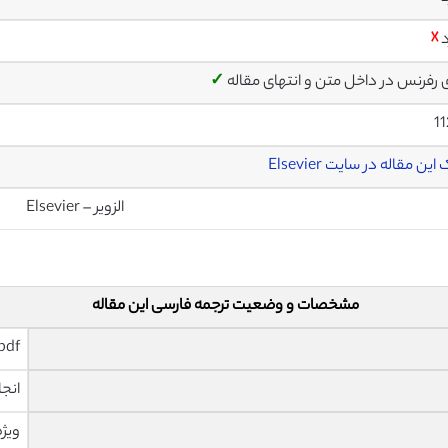
د
☓
ی رفرنس در داخل متن و انتهای مقاله
✓
1
این مقاله در سایت Elsevier
الزویر – Elsevier
مشخصات و وضعیت ترجمه فارسی این مقاله
pdf و ورد تایپ شده با قابلیت وی
انجا
ویژه