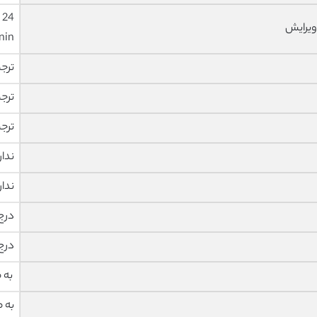
ویرایش
nin
ترج
ترج
ترج
ندار
ندار
درج
درج
به 
به 