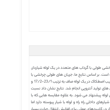
رخشی طولی با گرداب های متعدد در یک لوله شیاردار،
 است. بر اساس نتایج ما، جریان های طولی چرخشی با
گرداب های چند گانه در لوله شیب دار ایجاد می شود، و تعداد گرداب های القایی متناسب با تعداد شیارها است. انتقال حرارت و ضریب اصطکاک در یک لوله صاف به ترتیب 23/1-17/2 و
ررسی های تولید آنتروپی انجام شد. نتایج نشان داد نسبت
 انتروپی با افزایش شیار ها و با کاهش نسبت شیب شیار و تعداد شیار گاهش می یابد و نسبت شیب شیار برابر 3 برای لوله پیشنهاد می شود. به علاوه مقایسه هایی که با
رهای داخلی راه راه و لوله با شیار پیوسته دارد اما
در کاربردهای عملی برای افزایش انتقال حرارت بسیار