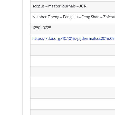
scopus – master journals – JCR
NianbenZ heng – Peng Liu – Feng Shan – Zhichu
1290-0729
https://doi.org/10.1016/j.ijthermalsci.2016.09