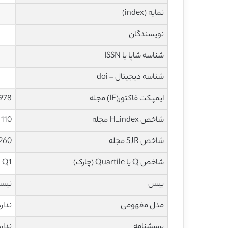
نمایه (index)
نویسندگان
شناسه شاپا یا ISSN
شناسه دیجیتال – doi
ایمپکت فاکتور(IF) مجله
3.978 در سا
شاخص H_index مجله
110 در سال 2020
شاخص SJR مجله
1.260 در سا
شاخص Q یا Quartile (چارک)
Q1 در سال 2019
بیس
نیس
مدل مفهومی
ندار
پرسشنامه
ندار