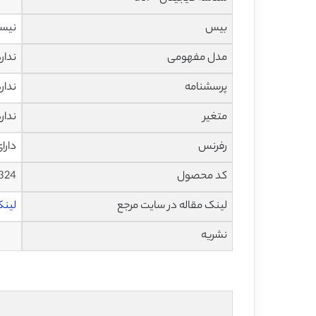
بیس
نیس
مدل مفهومی
ندار
پرسشنامه
ندار
متغیر
ندار
رفرنس
دارا
کد محصول
1324
لینک مقاله در سایت مرجع
لینک 
نشریه