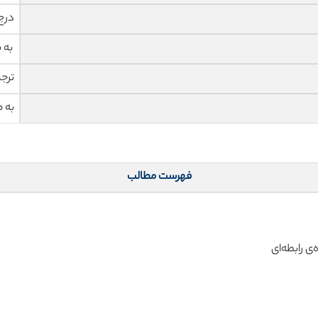
درج
به 
ترج
به 
فهرست مطالب