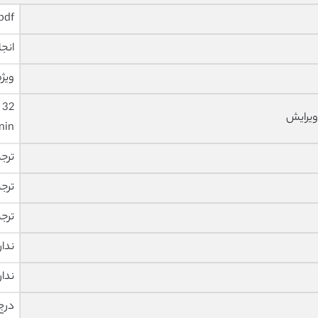
pdf و ورد تایپ شده با قابلیت وی
انجا
ویژه
ویرایش
nin
ترج
ترج
ترج
ندار
ندار
درج