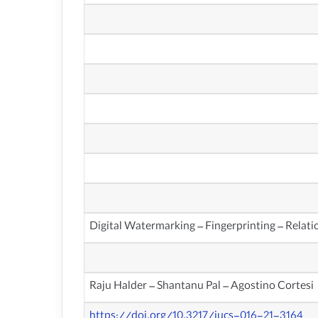
Digital Watermarking – Fingerprinting – Relat
Raju Halder – Shantanu Pal – Agostino Cortesi
https://doi.org/10.3217/jucs-016-21-3164