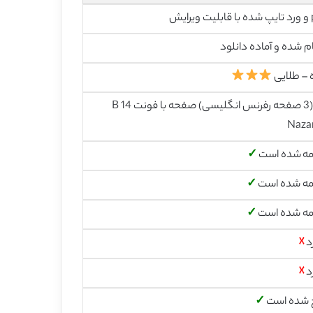
رایش
م شده و آماده دانلود
 – طلایی
32 (3 صفحه رفرنس انگلیسی) صفحه با فونت 14 B
Naza
مه شده است
✓
مه شده است
✓
مه شده است
✓
د
☓
د
☓
 شده است
✓