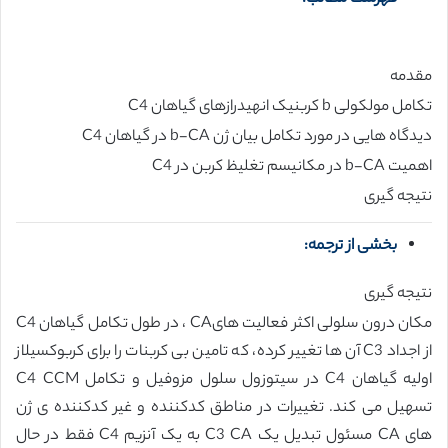
مقدمه
تکامل مولکولی b کربنیک انهیدرازهای گیاهان C4
دیدگاه هایی در مورد تکامل بیان ژن b-CA در گیاهان C4
اهمیت b-CA در مکانیسم تغلیظ کربن در C4
نتیجه گیری
بخشی از ترجمه:
نتیجه گیری
مکان درون سلولی اکثر فعالیت هایCA ، در طول تکامل گیاهان C4
از اجداد C3 آن ها تغییر کرده، که تامین بی کربنات را برای کربوکسیلاز
اولیه گیاهان C4 در سیتوزول سلول مزوفیل و تکامل C4 CCM
تسهیل می کند. تغییرات در مناطق کدکننده و غیر کدکننده ی ژن
های CA مسئول تبدیل یک C3 CA به یک آنزیم C4 فقط در حال