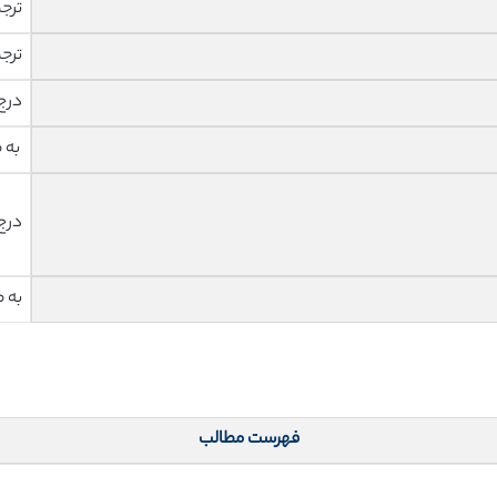
ترج
ترج
درج
به 
درج
به 
فهرست مطالب