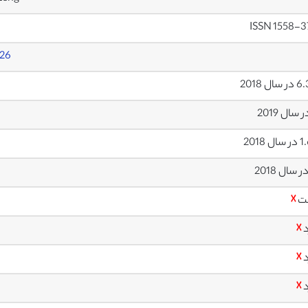
ISSN 1558-
726
ال 2018
 2018
ت
☓
د
☓
د
☓
د
☓