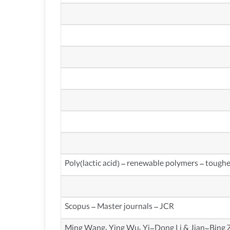
Poly(lactic acid) – renewable polymers – toughe
Scopus – Master journals – JCR
Ming Wang، Ying Wu، Yi-Dong Li & Jian-Bing 