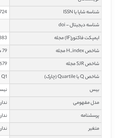
شناسه شاپا یا ISSN
3724
شناسه دیجیتال – doi
ایمپکت فاکتور(IF) مجله
6.383 در س
شاخص H_index مجله
79 در سال 2019
شاخص SJR مجله
1.679 در سال
شاخص Q یا Quartile (چارک)
Q1 در سال 2018
بیس
نیس
مدل مفهومی
ندار
پرسشنامه
ندار
متغیر
ندار