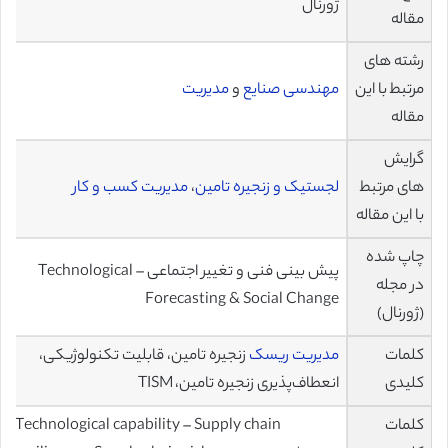
ژورنال
مقاله
رشته های
مرتبط با این
مهندسی صنایع
و
مدیریت
مقاله
گرایش
های مرتبط
لجستیک و زنجیره تامین
،
مدیریت کسب و کار
با این مقاله
چاپ شده
پیش بینی فنی و تغییر اجتماعی – Technological
در مجله
Forecasting & Social Change
(ژورنال)
کلمات
مدیریت ریسک
زنجیره تامین، قابلیت تکنولوژیکی،
کلیدی
انعطاف‌پذیری زنجیره تامین، TISM
کلمات
Technological capability – Supply chain