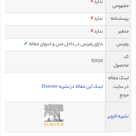
ندارد
☓
مفهومی
پرسشنامه
ندارد
☓
متغیر
ندارد
☓
رفرنس
دارای رفرنس در داخل متن و انتهای مقاله
✓
کد
10104
محصول
لینک مقاله
در سایت
لینک این مقاله در نشریه Elsevier
مرجع
نشریه الزویر