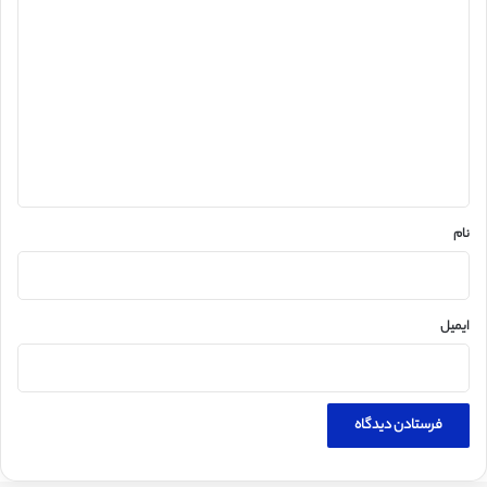
ی
د
گ
ا
ه
*
نام
ایمیل