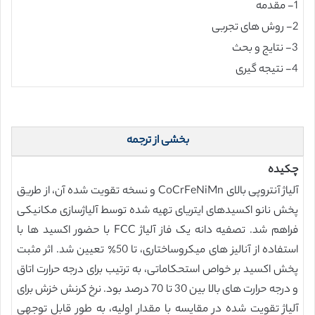
1- مقدمه
2- روش های تجربی
3- نتایج و بحث
4- نتیجه گیری
بخشی از ترجمه
چکیده
آلیاژ آنتروپی بالای CoCrFeNiMn و نسخه تقویت شده آن، از طریق
پخش نانو اکسیدهای ایتریای تهیه شده توسط آلیاژسازی مکانیکی
فراهم شد. تصفیه دانه یک فاز آلیاژ FCC با حضور اکسید ها با
استفاده از آنالیز های میکروساختاری، تا 50٪ تعیین شد. اثر مثبت
پخش اکسید بر خواص استحکاماتی، به ترتیب برای درجه حرارت اتاق
و درجه حرارت های بالا بین 30 تا 70 درصد بود. نرخ کرنش خزش برای
آلیاژ تقویت شده در مقایسه با مقدار اولیه، به طور قابل توجهی