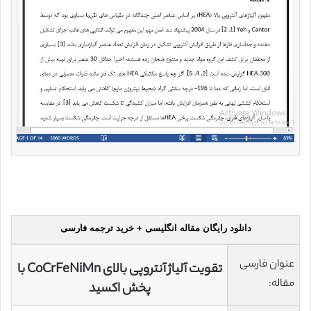
دانلود رایگان مقاله انگلیسی + خرید ترجمه فارسی
عنوان فارسی
تقویت آلیاژ آنتروپی بالای CoCrFeNiMn با
مقاله:
پخش اکسید