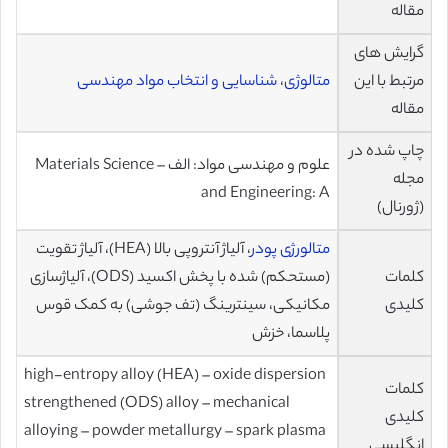
مقاله
گرایش های
مرتبط با این
متالوژی
،
شناسایی و انتخاب مواد مهندسی
مقاله
چاپ شده در
علوم و مهندسی مواد: الف – Materials Science
مجله
and Engineering: A
(ژورنال)
متالورژی پودر
، آلیاژ آنتروپی بالا (HEA)، آلیاژ تقویت
کلمات
(مستحکم) شده با پخش اکسید (ODS)، آلیاژسازی
کلیدی
مکانیکی، سینترینگ (تف جوشی) به کمک قوس
پلاسما، خزش
high-entropy alloy (HEA) – oxide dispersion
کلمات
strengthened (ODS) alloy – mechanical
کلیدی
alloying – powder metallurgy – spark plasma
انگلیسی