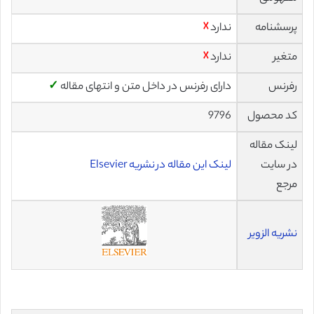
پرسشنامه
ندارد
☓
متغیر
ندارد
☓
رفرنس
دارای رفرنس در داخل متن و انتهای مقاله
✓
کد محصول
9796
لینک مقاله
در سایت
لینک این مقاله در نشریه Elsevier
مرجع
نشریه الزویر