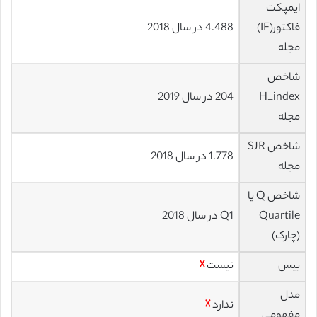
ایمپکت
فاکتور(IF)
4.488 در سال 2018
مجله
شاخص
H_index
204 در سال 2019
مجله
شاخص SJR
1.778 در سال 2018
مجله
شاخص Q یا
Quartile
Q1 در سال 2018
(چارک)
بیس
نیست
☓
مدل
ندارد
☓
مفهومی