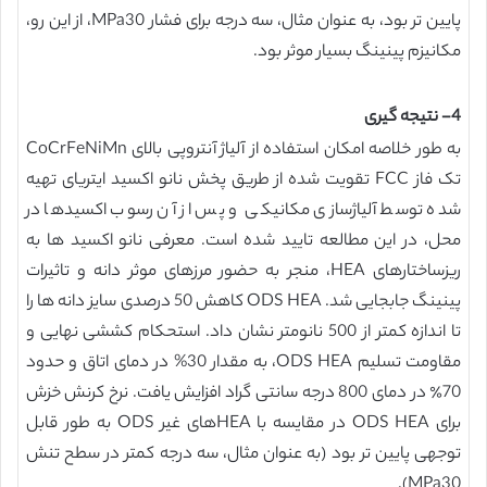
پایین تر بود، به عنوان مثال، سه درجه برای فشار MPa30، از این رو،
مکانیزم پینینگ بسیار موثر بود.
4- نتیجه گیری
به طور خلاصه امکان استفاده از آلیاژ آنتروپی بالای CoCrFeNiMn
تک فاز FCC تقویت شده از طریق پخش نانو اکسید ایتریای تهیه
شده توسط آلیاژسازی مکانیکی و پس از آن رسوب اکسیدها در
محل، در این مطالعه تایید شده است. معرفی نانو اکسید ها به
ریزساختارهای HEA، منجر به حضور مرزهای موثر دانه و تاثیرات
پینینگ جابجایی شد. ODS HEA کاهش 50 درصدی سایز دانه ها را
تا اندازه کمتر از 500 نانومتر نشان داد. استحکام کششی نهایی و
مقاومت تسلیم ODS HEA، به مقدار 30% در دمای اتاق و حدود
70٪ در دمای 800 درجه سانتی گراد افزایش یافت. نرخ کرنش خزش
برای ODS HEA در مقایسه با HEAهای غیر ODS به طور قابل
توجهی پایین تر بود (به عنوان مثال، سه درجه کمتر در سطح تنش
MPa30).