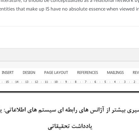
literature, IS should be conceptualized as a relational network by
entities that make up IS have no absolute essence when viewed in i