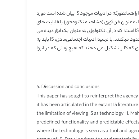
این مقاله در پی تفسیر مجددی از آژانس IS به صورت رابطه ای و توضیح مفهوم یک دید رابطه ای از پژوهش IS بوده است. ما آژانس IS را همانطورکه در ادبیات موجود IS بیان شده است مورد
بررسی کردیم، با این دیدگاه که چگونه دانش می تواند از یک دید رابطه ای از آژانس IS ارتقا یابد. در درجه اول، محدودیت مشاهده IS به عنوان فن آوری (مشاهده تکنومحور) با قابلیت های
از پیش تعریف شده و اثرات قابل پیش بینی برجسته شده است. این مقاله همچنین به دنبال تغییر توجه از مفهوم انسان محورانه IS است؛ که در آن تکنولوژی به عنوان یک ابزار دیده می
شود و آژانس به مردم نسبت داده شده است. هر دو دیدگاه تکنومحور و انسان‌محور آنچه می توان در مورد آژانس IS آموخت را محدود میکنند. با ترسیم ادبیات اجتماعی‌مادی، IS باید به
عنوان یک شبکه ارتباطی با ارائه یک نگاه رابطه ای از آژانس IS تصور شود. این دیدگاه نشان می دهد که نهادهای اجتماعی و مادی که IS را تشکیل می دهند که هیچ زمانی که در انزوا
5. Discussion and conclusions
This paper has sought to reinterpret the agency o
it has been articulated in the extant IS literatu
the limitation of viewing IS as technology H. Ma
predefined functionality and predictable effect
where the technology is seen as a tool and agen