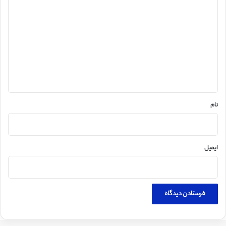
ی
د
گ
ا
ه
*
نام
ایمیل