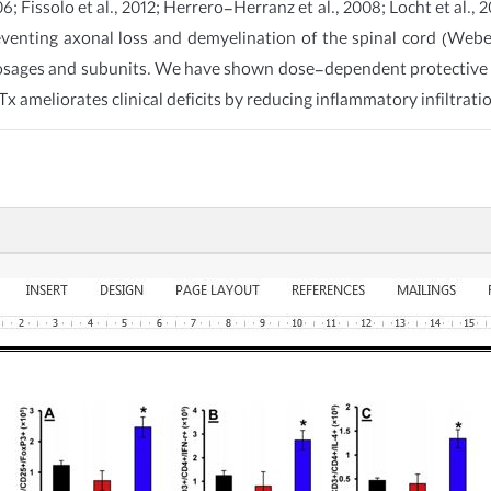
; Fissolo et al., 2012; Herrero-Herranz et al., 2008; Locht et al., 
enting axonal loss and demyelination of the spinal cord (Weber et
 dosages and subunits. We have shown dose-dependent protective
PTx ameliorates clinical deficits by reducing inflammatory infiltrat