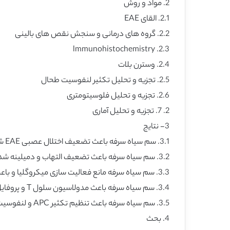
2. مواد و روش
2.1. القای EAE
2.2. گروه های درمانی و سنجش نقص های بالینی
2.3. lmmunohistochemistry
2.4. وسترن بلات
2.5. تجزیه و تحلیل تکثیر لنفوسیت طحال
2.6. تجزیه و تحلیل فلوسیتومتری
2. 7. تجزیه و تحلیل آماری
3- نتایج
3.1. سم سیاه سرفه باعث تضعیف اختلال عصبی EAE شد
3.2. سم سیاه سرفه باعث تضعیف التهاب و دمیلینه شدن در نخاع موش EAE شد
3.3. سم سیاه سرفه مانع فعالیت سازی میکروگلیا و باعث تنظیم بیان سیتوکین های پیش التهابی در نخاع شد
3.4. سم سیاه سرفه باعث مدولاسیون سلول T و پروفایل سلول ارائه دهنده آنتی ژن ( APC) شد
3.5. سم سیاه سرفه باعث تنظیم تکثیر APC و لنفوسیت در شرایط آزمایشگاهی شد
4. بحث