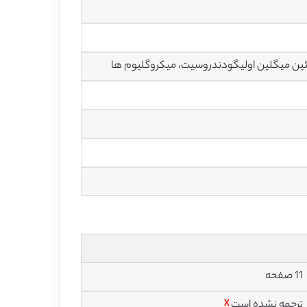
تئين ميگلين اوليگودندروسيت، میکروگلیوم ها
11 صفحه
ترجمه نشده است
☓