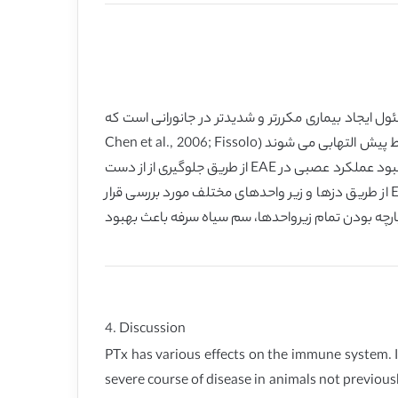
ی MS، به عنوان یک ادجاونت ایمنی است که مسئول ایجاد بیماری مکررتر و شدیدتر در جانورانی است که
قبلا حساس نبوده اند. سم سیاه سرفه باعث ایجاد شکاف در BBB و القای نفوز سلول های مجری T و ناکروفاژها برای ایجاد یک محیط پیش التهابی می شوند (Chen et al., 2006; Fissolo
et al., 2012; Herrero-Herranz et al., 2008; Locht et al., 2011). بر عکس، مشخص شد که دوز بالایی از سم سیاه سرفه باعث بهبود عملکرد عصبی در EAE از طریق جلوگیری از از دست
رفتن آکسون و دمیلینه شدن نخاع می شود (Weber et al., 2010; Yin et al., 2010). در این مطالعه، تاثیر سم سیاه سرفه بر EAE از طریق دزها و زیر واحدهای مختلف مورد بررسی قرار
 در دزهای بالا و در صورت کامل و یکپارچه بودن تمام زیرواحدها، سم سیاه سرفه باعث بهبود
4. Discussion
PTx has various effects on the immune system. 
severe course of disease in animals not previousl