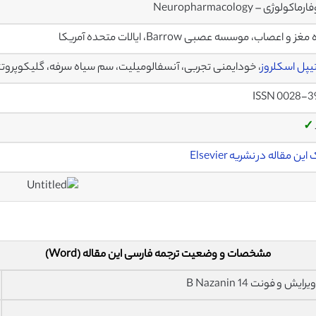
اکولوژی – Neuropharmacology
ز و اعصاب، موسسه عصبی Barrow، ایالات متحده آمریکا
يپل اسکلروز
، خودایمنی تجربى، آنسفالوميليت، سم سیاه سرفه، گليکوپرو
ISSN 0028-3
✓
ین مقاله در نشریه Elsevier
مشخصات و وضعیت ترجمه فارسی این مقاله (Word)
فونت 14 B Nazanin