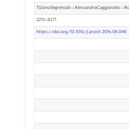
TizianaSegretoab – AlessandraCaggianobc – R
2212-8271
https://doi.org/10.1016/j.procir.2016.08.048