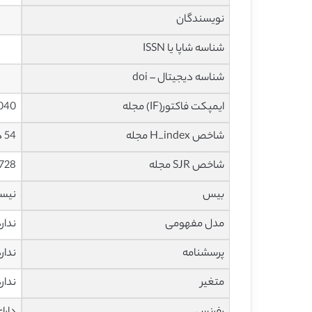
نویسندگان
شناسه شاپا یا ISSN
شناسه دیجیتال – doi
ایمپکت فاکتور(IF) مجله
2.040 در سا
شاخص H_index مجله
54 در سال 2020
شاخص SJR مجله
0.728 در سا
بیس
نیس
مدل مفهومی
ندار
پرسشنامه
ندار
متغیر
ندار