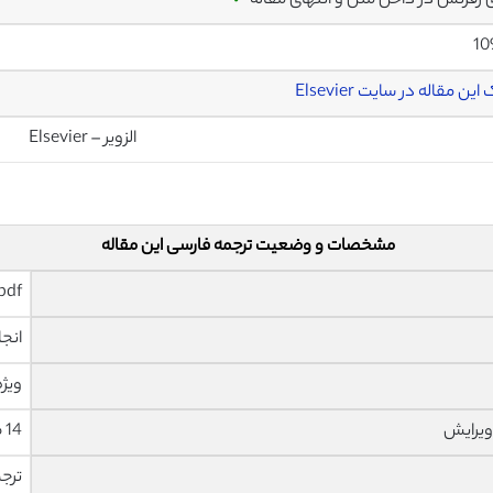
ی رفرنس در داخل متن و انتهای مقاله
✓
10
این مقاله در سایت Elsevier
الزویر – Elsevier
مشخصات و وضعیت ترجمه فارسی این مقاله
pdf و ورد تایپ شده با قابلیت وی
انجا
ویژه
ویرایش
14 صفحه با فونت 14 B Nazanin
ترج