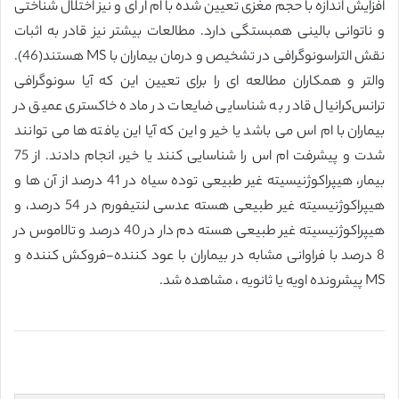
افزایش اندازه با حجم مغزی تعیین شده با ام ار ای و نیز اختلال شناختی
و ناتوانی بالینی همبستگی دارد. مطالعات بیشتر نیز قادر به اثبات
نقش التراسونوگرافی در تشخیص و درمان بیماران با MS هستند(46).
والتر و همکاران مطالعه ای را برای تعیین این که آیا سونوگرافی
ترانس‌کرانیال قادر به شناسایی ضایعات در ماده خاکستری عمیق در
بیماران با ام اس می باشد یا خیر و این که آیا این یافته ها می توانند
شدت و پیشرفت ام اس را شناسایی کنند یا خیر، انجام دادند. از 75
بیمار، هیپراکوژنیسیته غیر طبیعی توده سیاه در 41 درصد از آن ها و
هیپراکوژنیسیته غیر طبیعی هسته عدسی لنتیفورم در 54 درصد، و
هیپراکوژنیسیته غیر طبیعی هسته دم دار در 40 درصد و تالاموس در
8 درصد با فراوانی مشابه در بیماران با عود کننده-فروکش کننده و
MS پیشرونده اویه یا ثانویه ، مشاهده شد.