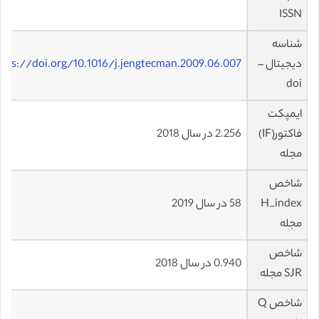
ISSN
شناسه
دیجیتال –
ttps://doi.org/10.1016/j.jengtecman.2009.06.007
doi
ایمپکت
فاکتور(IF)
2.256 در سال 2018
مجله
شاخص
H_index
58 در سال 2019
مجله
شاخص
0.940 در سال 2018
SJR مجله
شاخص Q