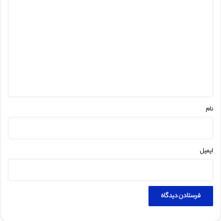
د
ی
د
گ
ا
ه
*
نام
ایمیل