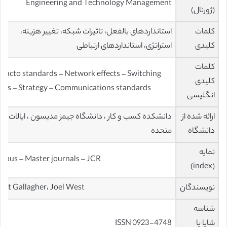
Engineering and Technology Management
(ژورنال)
کلمات
استانداردهای بالفعل، تاثیرات شبکه، تغییر هزینه،
کلیدی
استراتژی، استانداردهای ارتباطی
کلمات
 facto standards – Network effects – Switching
کلیدی
osts – Strategy – Communications standards
انگلیسی
ارائه شده از
دانشکده کسب و کار ، دانشگاه جیمز مدیسون ، ایالات
دانشگاه
متحده
نمایه
opus – Master journals – JCR
(index)
نویسندگان
ott Gallagher، Joel West
شناسه
شاپا یا
ISSN 0923-4748