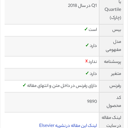
یا
Q1 در سال 2018
Quartile
(چارک)
بیس
است
✓
مدل
دارد
✓
مفهومی
پرسشنامه
ندارد
☓
متغیر
دارد
✓
رفرنس
دارای رفرنس در داخل متن و انتهای مقاله
✓
کد
9890
محصول
لینک مقاله
در سایت
لینک این مقاله در نشریه Elsevier