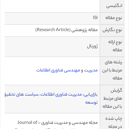
انگلیسی
نوع مقاله
ISI
نوع نگارش
مقاله پژوهشی (Research Article)
نوع ارائه
ژورنال
مقاله
رشته های
مرتبط با این
مدیریت
و
مهندسی فناوری اطلاعات
مقاله
گرایش
بازاریابی
،
مدیریت فناوری اطلاعات
،
سیاست های تحقیق و
های مرتبط
توسعه
با این مقاله
چاپ شده
مجله مهندسی و مدیریت فناوری – Journal of
در مجله