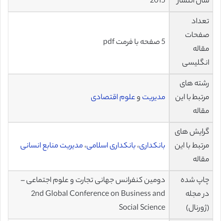
سال انتشار
2015
تعداد
صفحات
5 صفحه با فرمت pdf
مقاله
انگلیسی
رشته های
مرتبط با این
مدیریت
و
علوم اقتصادی
مقاله
گرایش های
مرتبط با این
بانکداری
،
بانکداری اسلامی
،
مدیریت منابع انسانی
مقاله
چاپ شده
دومین کنفرانس جهانی تجارت و علوم اجتماعی –
در مجله
2nd Global Conference on Business and
(ژورنال)
Social Science