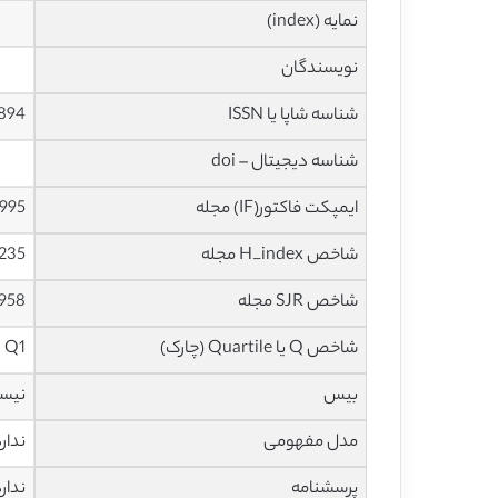
نمایه (index)
نویسندگان
شناسه شاپا یا ISSN
894
شناسه دیجیتال – doi
ایمپکت فاکتور(IF) مجله
7.995 در سا
شاخص H_index مجله
235 در سال 020
شاخص SJR مجله
1.958 در سال
شاخص Q یا Quartile (چارک)
Q1 در سال 2019
بیس
نیس
مدل مفهومی
ندار
پرسشنامه
ندار