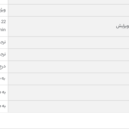
ویژه
ویرایش
nin
ترج
ترج
درج
به 
به 
به 