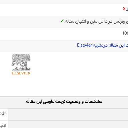
د
☓
ی رفرنس در داخل متن و انتهای مقاله
✓
10
ین مقاله در نشریه Elsevier
مشخصات و وضعیت ترجمه فارسی این مقاله
pdf و ورد تایپ شده با قابلیت وی
انجا