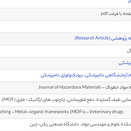
2
وهشی (Research Article)
ال
پزشکی
 آزمایشگاهی دامپزشکی
،
بیوتکنولوژی دامپزشکی
خطرناک – Journal of Hazardous Materials
یی طیف گسترده، دفع فلورسانتی، چارچوب های ارگانیک- فلزی (MOF)، داروهای دامپزشکی
ching – Metal-organic frameworks (MOFs) – Veterinary drugs
کده علوم و مهندسی مواد، دانشگاه صنعتی پکن، چین