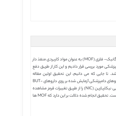
شناسایی طیف گسترده داروهای دامپزشکی برای غربالگری سریع و گسترده غذاهای حیوانی بسیار مهم می باشد. چارچوب های ارگانیک- فلزی (MOF) به عنوان مواد کاربردی منفذ دار
ملکولی موثر می باشند. در این مقاله، عملکرد بالای شناسایی طیف گسترده را برای 15 داروی دامپزشکی مورد بررسی قرار دادیم و این کار از طریق دفع
یدار و تازه طراحی شده آلومینیومی MOF, Al3(μ3-O)(OH)(H2O)2(PPTTA)3/2 (BUT-22) انجام شد. تا جایی که می دانیم، این تحقیق اولین مقاله
سیستماتیک برای استفاده از MOF در شناسایی/ پردازش داروهای دامپزشکی از طریق روش دفع فلورسانت است. ضریب دفع داروهای دامپزشکی آزمایش شده بر روی داروهای BUT-
22 فراتر از 82 درصد است و حد شناسایی (LOD) در سطح (ppb) بسیار کم است. نکته جالب این است که BUT-22 امکان شناسایی نیکاربازین (NIC) را از طریق تغییرات قرمز مشاهده
شده با حداکثر رساندن انتشار فلورسانتی فراهم می آورد. به علاوه، مکانیزم دفع فلورسانتی با کمک محاسبات تئوری بررسی شده است. تحقیق انجام شده دلالت بر این دارد که MOF ها