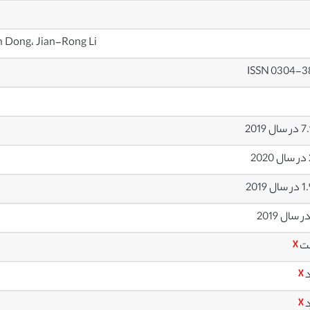
n Dong، Jian-Rong Li
ISSN 0304-3
ل 2019
2
 2019
ت
☓
د
☓
د
☓