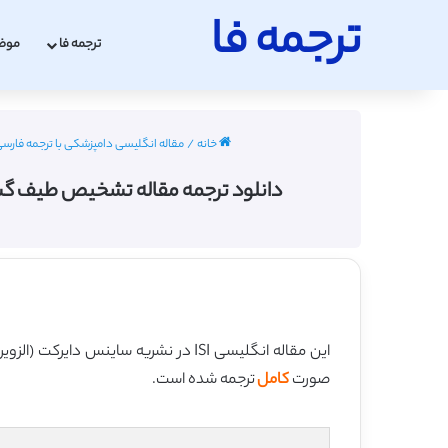
ترجمه فا
ترجمه فا
موض
خانه
/
مقاله انگلیسی دامپزشکی با ترجمه فارسی 2022 - 023
دانلود ترجمه مقاله تشخیص طیف گسترده ای از د
این مقاله انگلیسی ISI در نشریه ساینس دایرکت (الزویر) در 9 صفحه در سال 2020 منتشر شده و ترجمه آن 22 صفحه میباشد. کیفیت ترجمه این مقاله ویژه – طلایی
صورت
کامل
ترجمه شده است.