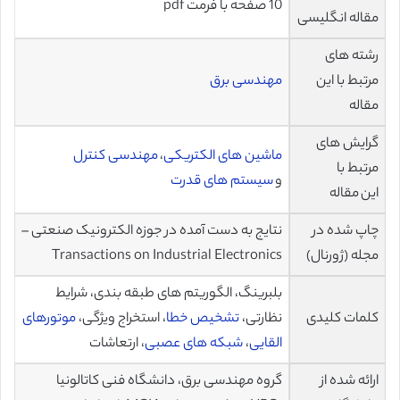
10 صفحه با فرمت pdf
مقاله انگلیسی
رشته های
مرتبط با این
مهندسی برق
مقاله
گرایش های
ماشین های الکتریکی
،
مهندسی کنترل
مرتبط با
و
سیستم های قدرت
این مقاله
چاپ شده در
نتایج به دست آمده در جوزه الکترونیک صنعتی –
مجله (ژورنال)
Transactions on Industrial Electronics
بلبرینگ، الگوریتم های طبقه بندی، شرایط
کلمات کلیدی
نظارتی،
تشخیص خطا
، استخراج ویژگی،
موتورهای
القایی
،
شبکه های عصبی
، ارتعاشات
ارائه شده از
گروه مهندسی برق، دانشگاه فنی کاتالونیا