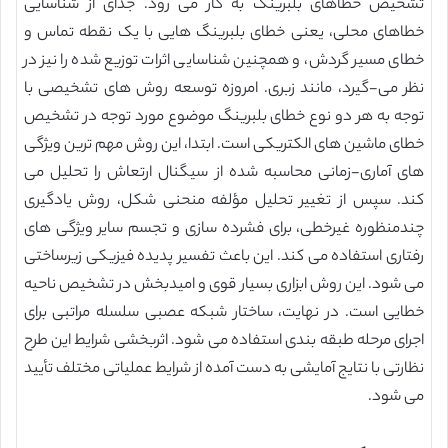
تشخیص خطاهای بلبرینگ به کار می رود. جدای از شناسایی
خطاهای محلی، یعنی خطای بلبرینگ هایی با یک نقطه تماس و
خطای مسیر گردش، و همچنین شناسایی اثرات توزیع شده را نیز در
نظر می-گیرد، مانند زبری. امروزه توسعه روش های تشخیصی با
توجه به هر دو نوع خطای بلبرینگ موضوع مورد توجه در تشخیص
خطای ماشین های الکتریکی است. ابتدا، این روش مهم ترین ویژگی
های آماری-زمانی محاسبه شده از سیگنال ارتعاش را تحلیل می
کند. سپس از تغییر تحلیل مؤلفه منحنی شکل، روش یادگیری
چندمنظوره غیرخطی، برای فشرده سازی و تجسم سایر ویژگی های
رفتاری استفاده می کند. این باعث تفسیر پدیده فیزیکی زیرساختی
می شود. این روش ابزاری بسیار قوی و امیدبخش در تشخیص ناحیه
خطایی است. در نهایت، ساختار شبکه عصبی سلسله مراتبی برای
اجرای مرحله طبقه بندی استفاده می شود. اثربخشی شرایط این طرح
نظارتی با نتایج آمایشی به دست آمده از شرایط عملیاتی مختلف تأیید
می شود.