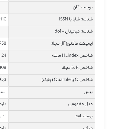
نویسندگان
شناسه شاپا یا ISSN
110
شناسه دیجیتال – doi
ایمپکت فاکتور(IF) مجله
0.958 در س
شاخص H_index مجله
24 در سال 2019
شاخص SJR مجله
0.308 در س
شاخص Q یا Quartile (چارک)
Q3 در سال 2018
بیس
است
مدل مفهومی
دارد
پرسشنامه
ندار
متغیر
دارد