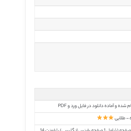
م شده و آماده دانلود در فایل ورد و PDF
 – طلایی
37 صفحه (شامل 1 صفحه رفرنس انگلیسی) با فونت 14