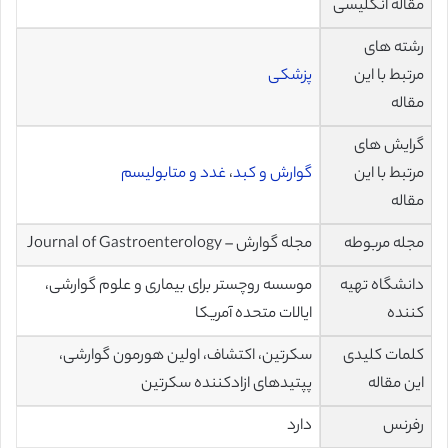
مقاله انگلیسی
رشته های
مرتبط با این
پزشکی
مقاله
گرایش های
مرتبط با این
گوارش و کبد
،
غدد و متابولیسم
مقاله
مجله مربوطه
مجله گوارش – Journal of Gastroenterology
دانشگاه تهیه
موسسه روچستر برای بیماری و علوم گوارشی،
کننده
ایالات متحده آمریکا
کلمات کلیدی
سکرتین، اکتشاف، اولین هورمون گوارشی،
این مقاله
پپتیدهای ازادکننده سکرتین
رفرنس
دارد