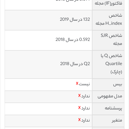
فاکتور(IF) مجله
شاخص
132 در سال 2019
H_index مجله
شاخص SJR
0.592 در سال 2018
مجله
شاخص Q یا
Quartile
Q2 در سال 2018
(چارک)
بیس
نیست
☓
مدل مفهومی
ندارد
☓
پرسشنامه
ندارد
☓
متغیر
ندارد
☓