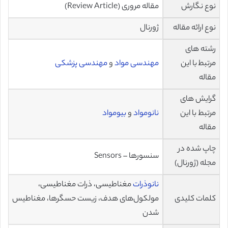
نوع نگارش
مقاله مروری (Review Article)
نوع ارائه مقاله
ژورنال
رشته های
مرتبط با این
مهندسی مواد
و
مهندسی پزشکی
مقاله
گرایش های
مرتبط با این
نانومواد
و
بیومواد
مقاله
چاپ شده در
سنسورها – Sensors
مجله (ژورنال)
نانوذرات
مغناطیسی، ذرات مغناطیسی،
کلمات کلیدی
مولکول‌های هدف، زیست حسگرها، مغناطیس
شدن