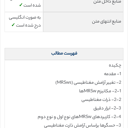
منابع داخل متن
شده است
✓
به صورت انگلیسی
منابع انتهای متن
درج شده است
✓
فهرست مطالب
چکیده
1- مقدمه
2- تغییر آرامش مغناطیسی (MRSws)
2-1- مکانیزم MRSwها
2-2- ذرات مغناطیسی
2-3- ابزار دقیق
2-4- کاربردهای MRSwهای نوع اول و نوع دوم
3- حسگرها براساس آرامش ذارت مغناطیسی