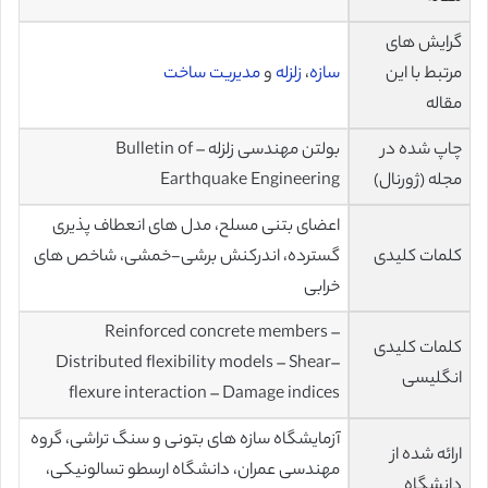
گرایش های
مرتبط با این
سازه
،
زلزله
و
مدیریت ساخت
مقاله
چاپ شده در
بولتن مهندسی زلزله – Bulletin of
مجله (ژورنال)
Earthquake Engineering
اعضای بتنی مسلح، مدل های انعطاف پذیری
کلمات کلیدی
گسترده، اندرکنش برشی-خمشی، شاخص های
خرابی
Reinforced concrete members –
کلمات کلیدی
Distributed flexibility models – Shear–
انگلیسی
flexure interaction – Damage indices
آزمایشگاه سازه های بتونی و سنگ تراشی، گروه
ارائه شده از
مهندسی عمران، دانشگاه ارسطو تسالونیکی،
دانشگاه