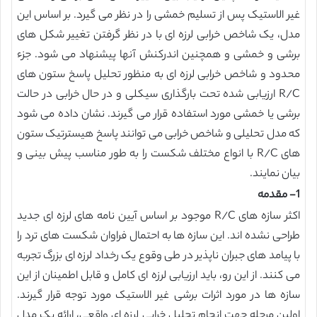
غیر الاستیک پس از تسلیم خمشی را در نظر می گیرد. بر اساس این
مدل، یک شاخص خرابی لرزه ای با در نظر گرفتن تغییر شکل های
برشی و خمشی و همچنین اندرکنش آنها پیشنهاد می شود. جزء
محدود و شاخص خرابی لرزه ای به منظور تحلیل پاسخ ستون های
R/C ارزیابی شده تحت بارگذاری سیکلی و در حال خرابی در حالت
برشی یا خمشی مورد استفاده قرار می گیرند. نشان داده می شود
که مدل تحلیلی و شاخص خرابی می توانند پاسخ هیسترتیک ستون
های R/C با انواع مختلف شکست را به طور مناسب پیش بینی و
بیان نمایند.
1- مقدمه
اکثر سازه های R/C موجود بر اساس آیین نامه های لرزه ای جدید
طراحی نشده اند. این سازه ها به احتمال فراوان شکست های ترد را
با پیامد های جبران ناپذیر در طی وقوع یک رخداد لرزه ای بزرگ تجربه
می کنند. از این رو، باید ارزیابی لرزه ای کامل و قابل اطمینان از این
سازه ها در مورد اثرات برشی غیر الاستیک مورد توجه قرار گیرند.
اولین مرحله جهت انجام تحلیل خرابی لرزه ای واقعی، ارائه یک مدل