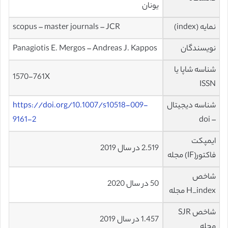
یونان
نمایه (index)
scopus – master journals – JCR
نویسندگان
Panagiotis E. Mergos – Andreas J. Kappos
شناسه شاپا یا
1570-761X
ISSN
شناسه دیجیتال
https://doi.org/10.1007/s10518-009-
9161-2
– doi
ایمپکت
2.519 در سال 2019
فاکتور(IF) مجله
شاخص
50 در سال 2020
H_index مجله
شاخص SJR
1.457 در سال 2019
مجله