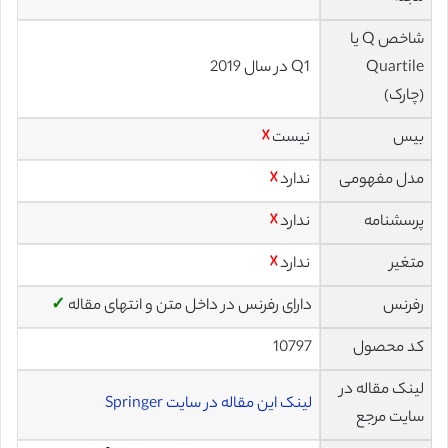
شاخص Q یا
Quartile
Q1 در سال 2019
(چارک)
بیس
نیست
☓
مدل مفهومی
ندارد
☓
پرسشنامه
ندارد
☓
متغیر
ندارد
☓
رفرنس
دارای رفرنس در داخل متن و انتهای مقاله
✓
کد محصول
10797
لینک مقاله در
لینک این مقاله در سایت Springer
سایت مرجع