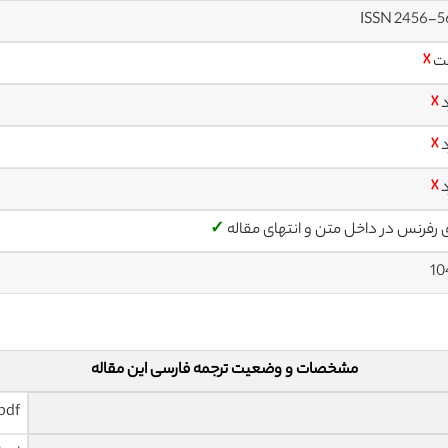
ISSN 2456-5
ت
☓
د
☓
د
☓
د
☓
ی رفرنس در داخل متن و انتهای مقاله
✓
10
مشخصات و وضعیت ترجمه فارسی این مقاله
pdf و ورد تایپ شده با قابلیت وی