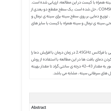
مراه با کیست در این مطالعه، ارزیابی شده است.
انتقال گرما داخل سینه با استفاده از معادله ی گرمای زیستی پنس با استفاده از روش المان محدود در نرم افزار COMSOL Multiphysics ، حل شده است. یک سطح مقطع دو بعدی از
توزیع دمایی بر روی سطح سینه برای سینه ی نرمال و
سینه ی نرمال و سینه همراه با کیست با سایز های
این مقاله یک مدل 2 بعدی از سینه ی انسان را نشان می دهد تا بتوان دمای بافت در اثر تشعشع یک منبع میدان الکترومغناطیسی با فرکانس 2.45GHz در زمان درمان با افزایش دما را
ن دمای بافت ها در این مطالعه با استفاده از روش
تحلیل المان محدود در نرم افزار COMSOL ، مورد استفاده قرار گرفته است. از شبیه سازی ها کاملا مشخص است که منطقه ی تومور به مقدار 43-42 درجه ی سانتی گراد تا مقدار بهینه
Abstract