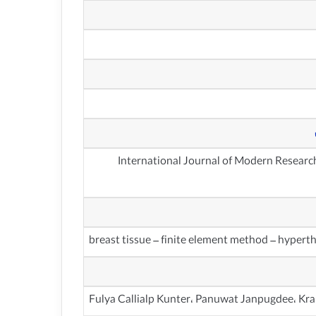
سی و فناوری – International Journal of Modern Research in Engineering and
breast tissue – finite element method – hypert
Fulya Callialp Kunter، Panuwat Janpugdee، Kr