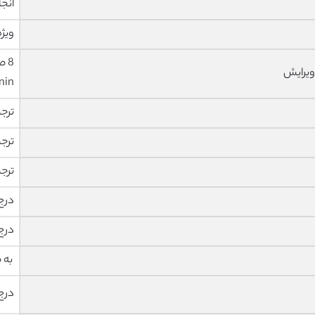
انجا
ویژه
ویرایش
nin
ترج
ترج
ترج
درج
درج
به 
درج