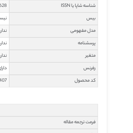
شناسه شاپا یا ISSN
628
بیس
نیس
مدل مفهومی
ندار
پرسشنامه
ندار
متغیر
ندار
رفرنس
دارا
کد محصول
407
فرمت ترجمه مقاله