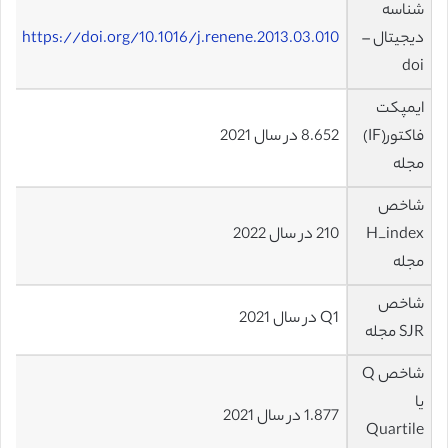
شناسه
دیجیتال –
https://doi.org/10.1016/j.renene.2013.03.010
doi
ایمپکت
فاکتور(IF)
8.652 در سال 2021
مجله
شاخص
H_index
210 در سال 2022
مجله
شاخص
Q1 در سال 2021
SJR مجله
شاخص Q
یا
1.877 در سال 2021
Quartile