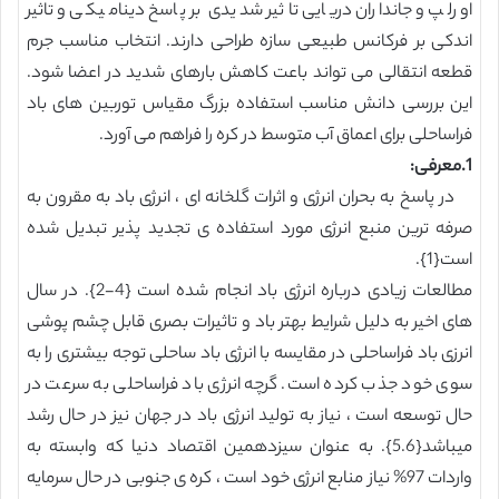
اورلپ و جانداران دریایی تاثیر شدیدی بر پاسخ دینامیکی و تاثیر
اندکی بر فرکانس طبیعی سازه طراحی دارند. انتخاب مناسب جرم
قطعه انتقالی می تواند باعت کاهش بارهای شدید در اعضا شود.
این بررسی دانش مناسب استفاده بزرگ مقیاس توربین های باد
فراساحلی برای اعماق آب متوسط در کره را فراهم می آورد.
1.معرفی:
در پاسخ به بحران انرژی و اثرات گلخانه ای ، انرژی باد به مقرون به
صرفه ترین منبع انرژی مورد استفاده ی تجدید پذیر تبدیل شده
است{1}.
مطالعات زیادی درباره انرژی باد انجام شده است {4-2}. در سال
های اخیر به دلیل شرایط بهتر باد و تاثیرات بصری قابل چشم پوشی
انرزی باد فراساحلی در مقایسه با انرژی باد ساحلی توجه بیشتری را به
سوی خود جذب کرده است. گرچه انرژی باد فراساحلی به سرعت در
حال توسعه است ، نیاز به تولید انرژی باد در جهان نیز در حال رشد
میباشد{5.6}. به عنوان سیزدهمین اقتصاد دنیا که وابسته به
واردات 97% نیاز منابع انرژی خود است ، کره ی جنوبی در حال سرمایه