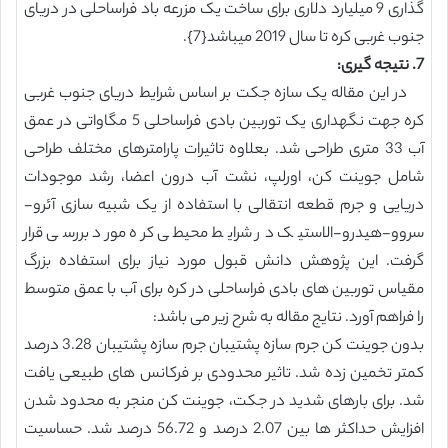
گذاری 9 میلیارد دلاری برای ساخت یک مزرعه باد فراساحلی در دریای
جنوب غربی کره تا سال 2019 میباشد{7}.
7. نتیجه گیری:
در این مقاله یک سازه جکت بر اساس شرایط دریای جنوب غربی
کره جهت نگهداری یک توربین بادی فراساحلی 5 مگاواتی در عمق
آب 33 متری طراحی شد. بعلاوه تاثیرات پارامترهای مختلف طراحی
شامل جوینت کن، اورلپ، نشت آب درون اعضا، رشد موجودات
دریایی و جرم قطعه انتقالی با استفاده از یک شبیه سازی آئرو-
سروو-هیدرو-الاستیک در شرایط محیطی کره مورد بررسی قرار
گرفت. این پژوهش دانش قبول مورد نیاز برای استفاده بزرگ
مقیاس توربین های بادی فراساحلی در کره برای آب با عمق متوسط
را فراهم آورد. نتایج مقاله به شرح زیر می باشد:
بدون جوینت کن جرم سازه پشتیبان جرم سازه پشتیبان 3.28 درصد
کمتر تخمین زده شد. تاثیر محدودی بر فرکانس های طبیعی یافت
شد. برای بارهای شدید در جکت، جوینت کن منجر به محدود شدن
افزایش حداکثر ها بین 2.07 درصد و 56.72 درصد شد. حساسیت