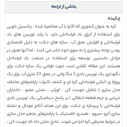
بخشی از ترجمه
چکیده
:
کره به عنوان کشوری که اکثرا با آب محاصره شده ، پتانسیل خوبی
برای استفاده از انرژی باد فراساحلی دارد. با رشد توربین های باد
فراساحلی و افزایش عمق آب ، سازه های جکت به دلیل اقتصادی
بودن توجه بیشتری را به سوی خود جلب می کنند ، اما آنها هنوز در
مراحل نخستین توسعه برای استفاده در صنعت باد فراساحل
هستند. این مقاله تلاشی است جهت طراحی یک سازه جکت برای
نگهداری یک توربین بادی 5 مگا واتی در عمق 33 متری آب برای یک
پروژه ی اثباتی فراساحلی کره ای و کشف تاثیرات پارامترهای مختلف
مدل سازی ( شامل جوینت کن ، اورلپ ، نشتی عضو ، جانداران
دریایی و جرم قطعه انتقالی ) بر پاسخ دینامیکی یک توربین بادی
فراساحلی با زیرسازه ی جکت. برای این هدف آنالیز مودال و تشابه
سازی آئرو-سروو -هیدرو-الاستیک با پارامترهای متغیر مدل سازی
در شرایط محیطی کره اجرا می شوند. نتایج نشان داد که جوینت کن ،