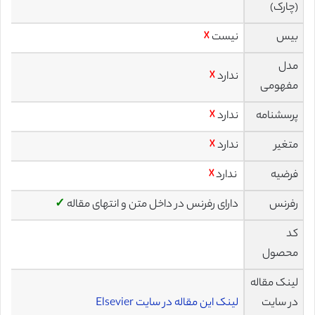
(چارک)
بیس
نیست
☓
مدل
ندارد
☓
مفهومی
پرسشنامه
ندارد
☓
متغیر
ندارد
☓
فرضیه
ندارد
☓
رفرنس
دارای رفرنس در داخل متن و انتهای مقاله
✓
کد
محصول
لینک مقاله
در سایت
لینک این مقاله در سایت Elsevier